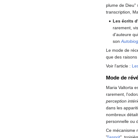
plume de Dieu" se
transcription, M
Les écrits d
rarement, vis
d'auteure qu
son
Autobio
Le mode de récep
que des raisons
Voir l'article :
Les
Mode de révé
Maria Valtorta es
rarement, l'odora
perception intér
dans les apparit
nombreux détails
personnelle ou 
Ce mécanisme mys
"
l'esprit
", trois