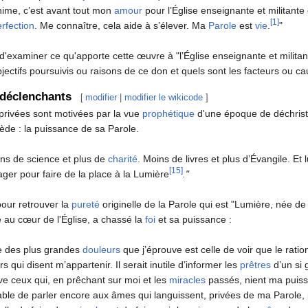
ime, c’est avant tout mon
amour
pour l’Église enseignante et militante 
[1]
rfection
. Me connaître, cela aide à s’élever. Ma
Parole
est
vie
.
"
 d'examiner ce qu'apporte cette œuvre à "l’Église enseignante et milita
bjectifs poursuivis ou raisons de ce don et quels sont les facteurs ou ca
 déclenchants
[
modifier
|
modifier le wikicode
]
privées sont motivées par la vue
prophétique
d'une époque de déchristi
ède : la puissance de sa Parole.
ns de science et plus de
charité
. Moins de livres et plus d’Évangile. Et
[15]
ger pour faire de la place à la Lumière
."
our retrouver la
pureté
originelle de la Parole qui est "Lumière, née de
ré au cœur de l'Église, a chassé la
foi
et sa puissance :
e des plus grandes
douleurs
que j’éprouve est celle de voir que le ration
s qui disent m’appartenir. Il serait inutile d’informer les
prêtres
d’un si 
ve ceux qui, en prêchant sur moi et les
miracles
passés, nient ma puissa
ble de parler encore aux âmes qui languissent, privées de ma Parole,