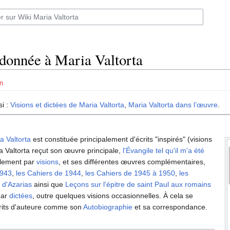
donnée à Maria Valtorta
n
si :
Visions et dictées de Maria Valtorta
,
Maria Valtorta dans l’œuvre
.
a Valtorta
est constituée principalement d'écrits "inspirés" (visions
ia Valtorta reçut son œuvre principale,
l'Évangile tel qu'il m'a été
llement par
visions
, et ses différentes œuvres complémentaires,
1943
,
les Cahiers de 1944
,
les Cahiers de 1945 à 1950
,
les
 d'Azarias
ainsi que
Leçons sur l'épitre de saint Paul aux romains
par
dictées
, outre quelques visions occasionnelles. À cela se
crits d'auteure comme son
Autobiographie
et sa correspondance.