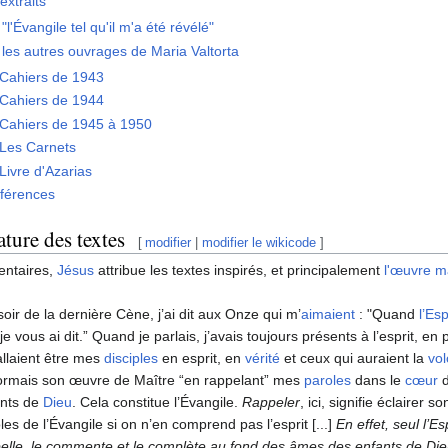
extraits
"l'Évangile tel qu'il m'a été révélé"
les autres ouvrages de Maria Valtorta
Cahiers de 1943
Cahiers de 1944
Cahiers de 1945 à 1950
Les Carnets
Livre d'Azarias
éférences
ature des textes
[
modifier
|
modifier le wikicode
]
ntaires,
Jésus
attribue les textes inspirés, et principalement
l'œuvre m
soir de la dernière Cène, j’ai dit aux Onze qui m’
aimaient
: "Quand
l’Esp
je vous ai dit.” Quand je parlais, j’avais toujours présents à l’esprit, e
allaient être mes
disciples
en esprit, en
vérité
et ceux qui auraient la
vol
rmais son œuvre de Maître “en rappelant” mes
paroles
dans le
cœur
d
ants de
Dieu
. Cela constitue l’Évangile.
Rappeler
, ici, signifie éclairer s
les de l’Évangile si on n’en comprend pas l’esprit [...]
En effet, seul l’Es
elle, le commente et le complète au fond des âmes des enfants de Die