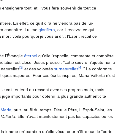
enseignera tout, et il vous fera souvenir de tout ce
entière. En effet, ce qu’il dira ne viendra pas de lui-
fera connaître. Lui me
glorifiera
, car il recevra ce qui
oi ; voilà pourquoi je vous ai dit : l’Esprit reçoit ce
 de l'Évangile
éternel
qu'elle "rappelle, commente et complète
élation est close, Jésus précise : "cette œuvre n’ajoute rien à
[3]
[4]
 naturelles
et des volontés
surnaturelles
." La conformité
tiques majeures. Pour ces écrits inspirés, Maria Valtorta n'est
'elle voit, entend ou ressent avec ses propres mots, mais
s juge importants pour obtenir la plus grande authenticité
u
Marie
, puis, au fil du temps, Dieu le Père, L'Esprit-Saint, les
 Valtorta
. Elle n'avait manifestement pas les capacités ou les
la longue préparation qu'elle vécut pour n'être que le "porte-