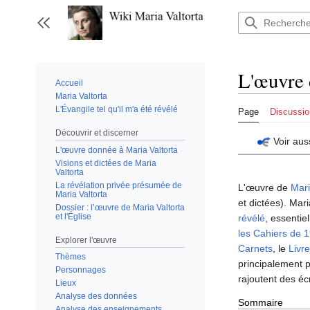
Aller
au
Afficher / masquer la barre latérale
contenu
L'œuvre 
Accueil
Maria Valtorta
L'Évangile tel qu'il m'a été révélé
Page
Discussio
Découvrir et discerner
Voir aus
L'œuvre donnée à Maria Valtorta
Visions et dictées de Maria
Valtorta
La révélation privée présumée de
L'œuvre de
Mari
Maria Valtorta
et dictées). Mar
Dossier : l’œuvre de Maria Valtorta
et l'Église
révélé
, essentie
les Cahiers de 
Explorer l'œuvre
Carnets
, le
Livre
Thèmes
principalement 
Personnages
rajoutent des é
Lieux
Analyse des données
Sommaire
Analyse des enseignements