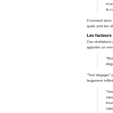
m’an
la
pe
Il convient donc
quels sont les o
Les facteurs
Ces révélations 
apporter un rem
"Moi
déga
"Tout dégager" p
largement infilt
"Un
cœur
trou
capa