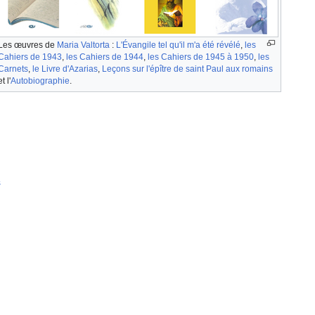
Les œuvres de
Maria Valtorta
:
L'Évangile tel qu'il m'a été révélé
,
les
Cahiers de 1943
,
les Cahiers de 1944
,
les Cahiers de 1945 à 1950
,
les
Carnets
,
le Livre d'Azarias
,
Leçons sur l'épître de saint Paul aux romains
et l'
Autobiographie
.
s