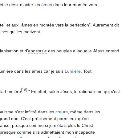
et le désir d’aider les
âmes
dans leur montée vers
nte" et aux "âmes en montée vers la perfection". Autrement dit
uses qui les motivent.
anisation et d'
apostasie
des peuples à laquelle Jésus entend
 lumière dans les âmes car je suis
Lumière
. Tout
[16]
 la Lumière
." En effet, selon Jésus, le rationalisme qui s'est
alisme s’est infiltré dans les
cœurs
, même dans les
grand don. C’est précisément parmi eux qu’on
nce, presque comme si je n’étais plus le Christ
 presque comme s’ils admettaient mon incapacité