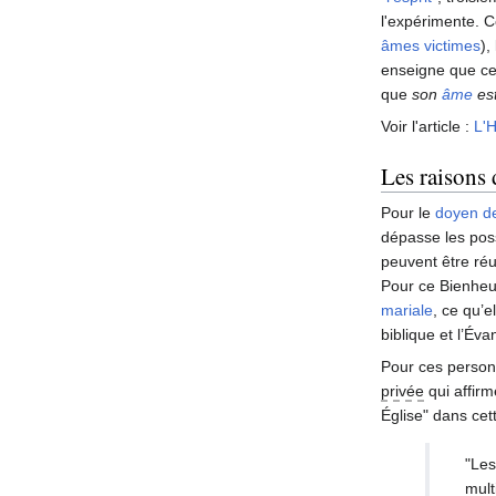
l'expérimente. C
âmes victimes
),
enseigne que cet
que
son
âme
est
Voir l'article :
L'
Les raisons
Pour le
doyen de
dépasse les pos
peuvent être ré
Pour ce Bienheur
mariale
, ce qu’e
biblique et l’Éva
Pour ces personn
privée
qui affirm
Église" dans cett
"Les
mult