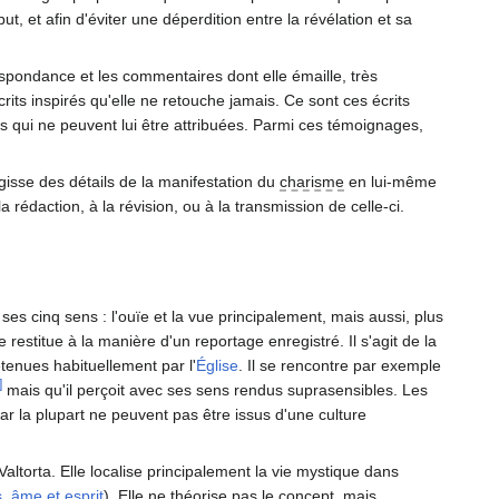
ut, et afin d'éviter une déperdition entre la révélation et sa
espondance et les commentaires dont elle émaille, très
rits inspirés qu'elle ne retouche jamais. Ce sont ces écrits
es qui ne peuvent lui être attribuées. Parmi ces témoignages,
gisse des détails de la manifestation du
charisme
en lui-même
a rédaction, à la révision, ou à la transmission de celle-ci.
 ses cinq sens : l'ouïe et la vue principalement, mais aussi, plus
e restitue à la manière d'un reportage enregistré. Il s'agit de la
tenues habituellement par l'
Église
. Il se rencontre par exemple
]
mais qu'il perçoit avec ses sens rendus suprasensibles. Les
car la plupart ne peuvent pas être issus d'une culture
torta. Elle localise principalement la vie mystique dans
, âme et esprit
). Elle ne théorise pas le concept, mais