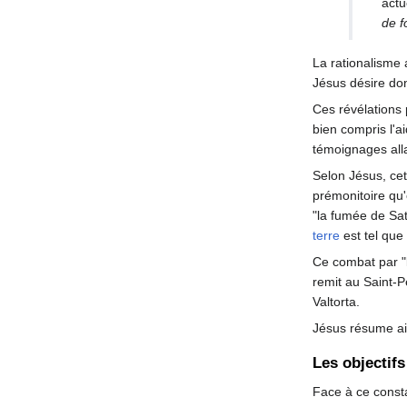
actu
de f
La rationalisme 
Jésus désire don
Ces révélations 
bien compris l'ai
témoignages all
Selon Jésus, ce
prémonitoire qu'
"la fumée de Sat
terre
est tel que
Ce combat par "l
remit au Saint-
Valtorta.
Jésus résume ain
Les objectifs
Face à ce consta