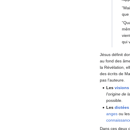
“Mai
que 
“Qua
même
vien
qui 
Jésus définit do
au fond des âmes
la Révélation, e
des écrits de Ma
pas l'auteure.
Les
visions
l'origine de l
possible.
Les
dictées
anges
ou le
connaissanc
Dans ces deux ca