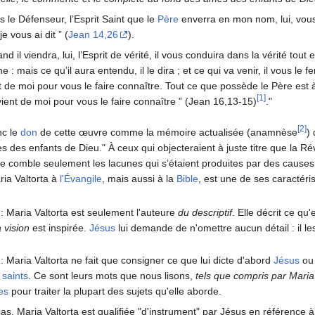
s le Défenseur, l’Esprit Saint que le
Père
enverra en mon nom, lui, vous 
je vous ai dit ” (
Jean 14,26
).
nd il viendra, lui, l’Esprit de vérité, il vous conduira dans la vérité tout 
 : mais ce qu’il aura entendu, il le dira ; et ce qui va venir, il vous le 
t de moi pour vous le faire connaître. Tout ce que possède le Père est à m
[1]
vient de moi pour vous le faire connaître ” (Jean 16,13-15)
."
[2]
nc le
don
de cette œuvre comme la mémoire actualisée (anamnèse
)
 des enfants de Dieu." À ceux qui objecteraient à juste titre que la Rév
lle comble seulement les lacunes qui s’étaient produites par des causes
ria Valtorta à
l'Évangile
, mais aussi à la
Bible
, est une de ses caractéris
: Maria Valtorta est seulement l'auteure
du descriptif
. Elle décrit ce qu
a vision
est inspirée.
Jésus
lui demande de n'omettre aucun détail : il le
: Maria Valtorta ne fait que consigner ce que lui dicte d'abord
Jésus
o
s
saints
. Ce sont leurs mots que nous lisons,
tels que compris par Maria
es
pour traiter la plupart des sujets qu'elle aborde.
s, Maria Valtorta est qualifiée "d'instrument" par Jésus en référence à 