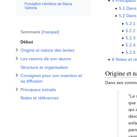
Afficher / masquer la sous-section Consignes pour son insertion et sa diffusion
Afficher / masquer la sous-section Origine et nature des textes
Afficher / masquer la sous-section Les raisons de son œuvre
5
Principaux 
Fondation Héritière de Maria
Afficher / masquer la sous-section Principaux extraits
Valtorta
5.1
Dans 
5.2
Dans 
5.2.1
5.2.2
Sommaire
masquer
5.2.3
Début
5.2.4
Origine et nature des textes
5.2.5
Les raisons de son œuvre
6
Notes et r
Structure et organisation
Origine et n
Consignes pour son insertion et
sa diffusion
Dans ses comme
Principaux extraits
"Le 
Notes et références
que 
qui 
déso
enf
paro
rapp