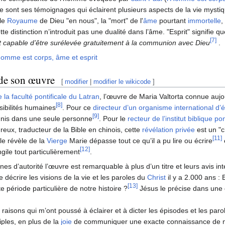
e sont ses témoignages qui éclairent plusieurs aspects de la vie mystiqu
 le
Royaume
de Dieu "en nous", la "mort" de l'
âme
pourtant
immortelle
, 
te distinction n’introduit pas une dualité dans l’âme. "Esprit" signifie
[7]
 capable d’être surélevée gratuitement à la communion avec Dieu
.
Homme est corps, âme et esprit
 de son œuvre
[
modifier
|
modifier le wikicode
]
 la faculté pontificale du Latran
, l’œuvre de Maria Valtorta connue aujou
[8]
sibilités humaines
. Pour ce
directeur d’un organisme international d’
[9]
unis dans une seule personne
. Pour le
recteur de l’institut biblique pon
eux, traducteur de la Bible en chinois, cette
révélation privée
est un "
[11]
lle révèle de la
Vierge
Marie dépasse tout ce qu’il a pu lire ou écrire
[12]
ngile tout particulièrement
.
es d’autorité l’œuvre est remarquable à plus d’un titre et leurs avis in
e décrire les visions de la vie et les paroles du
Christ
il y a 2.000 ans : 
[13]
e période particulière de notre histoire ?
Jésus le précise dans une d
 raisons qui m’ont poussé à éclairer et à dicter les épisodes et les paro
iples, en plus de la
joie
de communiquer une exacte connaissance de m