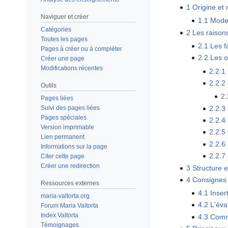
1
Origine et 
Naviguer et créer
1.1
Mode 
Catégories
2
Les raison
Toutes les pages
2.1
Les f
Pages à créer ou à compléter
2.2
Les o
Créer une page
Modifications récentes
2.2.1
2.2.2
Outils
2.
Pages liées
2.2.3
Suivi des pages liées
Pages spéciales
2.2.4
Version imprimable
2.2.5
Lien permanent
2.2.6
Informations sur la page
2.2.7
Citer cette page
Créer une redirection
3
Structure e
4
Consignes p
Ressources externes
4.1
Inser
maria-valtorta.org
4.2
L'éva
Forum Maria Valtorta
Index Valtorta
4.3
Comme
Témoignages