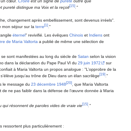
 un cœur.
Croire
est un signe de
pureté
outre que
[15]
 et pureté distingue ma Voix et la reçoit
."
ouche, changement après embellissement, sont devenus irréels".
[1]
 mon séjour sur la
terre
."
vangile
éternel
" revivifié. Les évêques
Chinois
et
Indiens
ont
ère de Maria Valtorta
a publié de même une sélection de
 se sont manifestées au long du siècle de
Satan
selon la vision
cho dans la déclaration du Pape Paul VI du
29 juin 1972
sur
confiait à Maria Valtorta un propos analogue : "L’opprobre de la
[19]
, s’élève jusqu’au trône de Dieu dans un élan sacrilège
."
[20]
ans le message du
23 décembre 1948
, que Maria Valtorta
ait de ne pas faiblir dans la défense de l’œuvre donnée à Maria
[15]
u qui résonnent de paroles vides de vraie vie
."
 ressortent plus particulièrement :