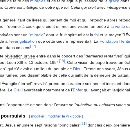
elle de faire des
miracles
et de faire agir la puissance de la
grâce
dans
oi. Croire est intelligence outre que foi. Celui qui croit avec intelligence
a généré "tant de livres qui parlent de moi et qui, retouche après ret
c : "donner à ceux qui croient en moi une vision ramenée à la
vérité
de
privées sont un "
miracle
" dont le fruit spirituel est la
foi
et le moyen "l'É
de à l'
évangélisation
que cette œuvre représentait. La
Fondation Hériti
[17]
ant dans ce sens
.
tte
révélation privée
entre dans le concert des "
dernières tentatives"
qui
[18]
eut Léon XIII le 13 octobre 1884
. Cette vision du pape trouve un é
an" qui s’élevait du milieu du peuple de
Dieu
. Trente ans avant, Jésus 
 sa fumée, peu dissemblable de celle qui jaillit de la demeure de Satan
'Évangile éternel" revivifié prend un caractère solennel et insistant d
Père. Le
Ciel
l’avertissait notamment de l’
Enfer
qui avançait et l’enjoign
si l'opportunité de son don : l'œuvre se "
substitue aux chaires vides o
 poursuivis
[
modifier
|
modifier le wikicode
]
[21]
t, Jésus énumère sept raisons "principales"
dont les deux premières