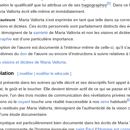
[5]
lon le qualificatif que lui attribua un de ses
hagiographes
. Dans ce b
aria Valtorta écrit elle-même et immédiatement.
'auteure
: Maria Valtorta s'est exprimée en tant que telle dans sa corr
ions et dictées. Ces écrits personnels sont parfaitement distincts des éc
i témoignent de la
sainteté
de Maria Valtorta et non les visions et dicté
graphie
est d'une particulière importance.
tion de l'œuvre est documenté à l'intérieur-même de celle-ci, qu'il s'a
 divines du
don
de l'œuvre ou encore d'instructions à suivre relatives à l
 visions et dictées de Maria Valtorta
.
lation
[
modifier
|
modifier le wikicode
]
t présente dans les scènes qu'elle décrit et ses descriptifs font appel à
t, le goût et le toucher. Elle devient témoin actif de ce qui se passe et l
ieure,
l'un des trois modes de communication des révélations privées re
[6
ions où le
voyant
touche une réalité inaccessible à nos
sens
habituels
 restitués par Maria Valtorta, témoignent de l'authenticité de la vision 
d'une étude documentaire.
tique est particulièrement bien documenté dans les écrits de Maria Val
ième composante de l'homme évoquée par
saint Paul
(
l'Homme est corps