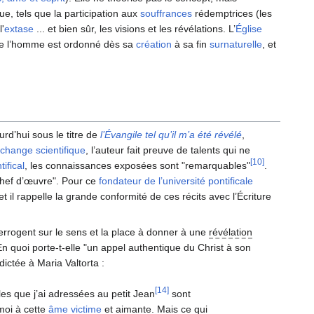
e, tels que la participation aux
souffrances
rédemptrices (les
l'
extase
... et bien sûr, les visions et les révélations. L’
Église
 que l’homme est ordonné dès sa
création
à sa fin
surnaturelle
, et
rd’hui sous le titre de
l’Évangile tel qu’il m’a été révélé
,
échange scientifique
, l’auteur fait preuve de talents qui ne
[10]
tifical
, les connaissances exposées sont "remarquables"
.
chef d’œuvre". Pour ce
fondateur de l’université pontificale
et il rappelle la grande conformité de ces récits avec l’Écriture
terrogent sur le sens et la place à donner à une
révélation
En quoi porte-t-elle "un appel authentique du Christ à son
ictée à Maria Valtorta :
[14]
les que j’ai adressées au petit Jean
sont
oi à cette
âme victime
et aimante. Mais ce qui