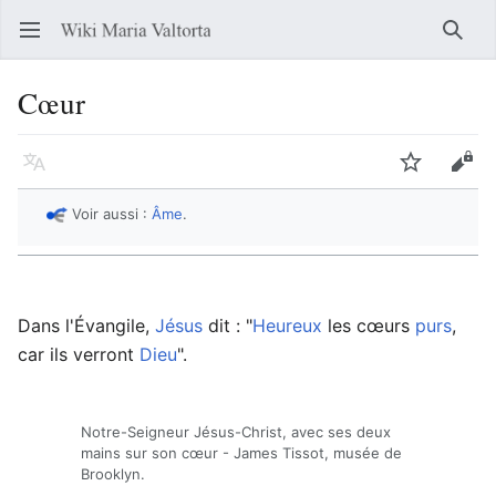
Ouvrir le menu principal
Reche
Cœur
Langue
Suivre
Modifier
Voir aussi :
Âme
.
Dans l'Évangile,
Jésus
dit : "
Heureux
les cœurs
purs
,
car ils verront
Dieu
".
Notre-Seigneur Jésus-Christ, avec ses deux
mains sur son cœur - James Tissot, musée de
Brooklyn.