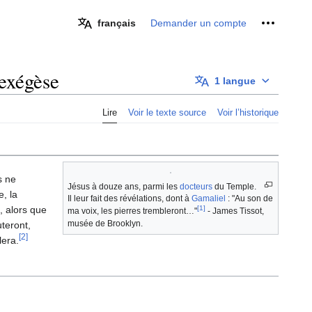
Outils pe
français
Demander un compte
 exégèse
1 langue
Lire
Voir le texte source
Voir l’historique
 ne
Jésus à douze ans, parmi les
docteurs
du Temple.
e, la
Il leur fait des révélations, dont à
Gamaliel
: "Au son de
, alors que
[1]
ma voix, les pierres trembleront…"
- James Tissot,
musée de Brooklyn.
uteront,
[2]
lera.