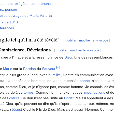
ndement, exégèse, compréhension
rs, pensée
utres ouvrages de Maria Valtorta
rs de 1943
éférences
gile tel qu'il m'a été révélé"
[
modifier
|
modifier le wikicode
]
Omniscience, Révélations
[
modifier
|
modifier le wikicode
]
 créé à l'image et à la ressemblance de
Dieu
. Une des ressemblances ré
[4]
de
Marie
sur la
Passion
du
Sauveur
.
est le plus grand quand, avec
humilité
, il entre en communication avec
s tout. La pensée des hommes, en tant que pensée
bonne
, n'est que la
pas, comme Dieu, et je n'ignore pas, comme homme. Je connais les évé
vois au-delà du
temps
. Comme homme, exempt des
imperfections
et de
on des
cœurs
. Ce don n'est pas limité au
Christ
. Mais il appartient à des
is à Dieu, qu'ils peuvent se dire qu'ils n'opèrent pas par eux-mêmes, m
e sais. (
Jésus
) C'est le Fils de Dieu. Mais c'est aussi l'Homme. Comme t