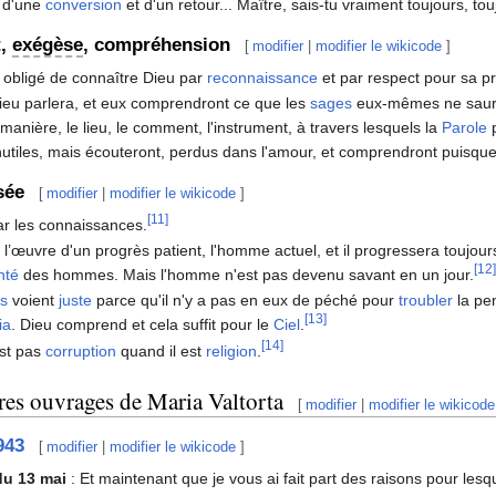
 d'une
conversion
et d'un retour... Maître, sais-tu vraiment toujours, t
t,
exégèse
, compréhension
[
modifier
|
modifier le wikicode
]
obligé de connaître Dieu par
reconnaissance
et par respect pour sa pr
eu parlera, et eux comprendront ce que les
sages
eux-mêmes ne sauro
 manière, le lieu, le comment, l'instrument, à travers lesquels la
Parole
p
nutiles, mais écouteront, perdus dans l'amour, et comprendront puisque 
sée
[
modifier
|
modifier le wikicode
]
[11]
par les connaissances.
l’œuvre d'un progrès patient, l'homme actuel, et il progressera toujour
[12
nté
des hommes. Mais l'homme n'est pas devenu savant en un jour.
rs
voient
juste
parce qu'il n'y a pas en eux de péché pour
troubler
la pe
[13]
ia
. Dieu comprend et cela suffit pour le
Ciel
.
[14]
est pas
corruption
quand il est
religion
.
rta
res ouvrages de Maria Valtorta
[
modifier
|
modifier le wikicode
943
[
modifier
|
modifier le wikicode
]
du 13 mai
: Et maintenant que je vous ai fait part des raisons pour lesqu