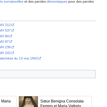
tés
surnaturelles
et des paroles
démoniaques
pour des paroles
MV 212
MV 537
MV 84
MV 87
MV 236
MV 242
atéchèse du 13 mai 1943
e Maria
Sœur Benigna Consolata
Ferrero et Maria Valtorta