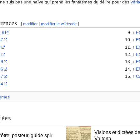
e ne suis pas une naïve qui prend les fantasmes du délire pour des
véri
érences
[
modifier
|
modifier le wikicode
]
.9
↑
E
37
↑
E
0
↑
E
2
↑
E
79
↑
E
06
↑
E
27
↑
C
54
èmes
IÉES
Visions et dictées d
rêtre, pasteur, guide spirituel
Valtorta