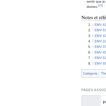
sentir que j
[15]
divines.
Notes et réf
↑
EMV 41
↑
EMV 5
↑
EMV 1
↑
EMV 2
↑
EMV 3
↑
EMV 4
↑
EMV 5
↑
EMV 5
Catégorie
:
Th
PAGES ASSOC
P