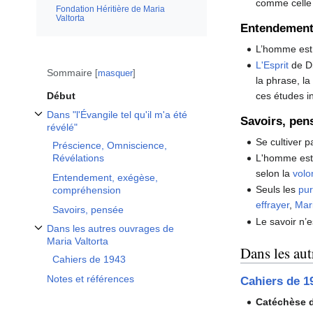
comme celle
Fondation Héritière de Maria
Valtorta
Entendemen
L’homme est 
L'Esprit
de Di
Sommaire
masquer
la phrase, la
Début
ces études i
Dans "l'Évangile tel qu'il m'a été
Savoirs, pen
Afficher / masquer la sous-section Dans "l'Évangile tel qu'il m'a été révélé"
révélé"
Se cultiver 
Préscience, Omniscience,
L'homme est 
Révélations
selon la
volo
Entendement, exégèse,
Seuls les
pu
compréhension
effrayer
,
Mar
Savoirs, pensée
Le savoir n’
Dans les autres ouvrages de
Afficher / masquer la sous-section Dans les autres ouvrages de Maria Valto
Maria Valtorta
Dans les aut
Cahiers de 1943
Notes et références
Cahiers de 1
Catéchèse 