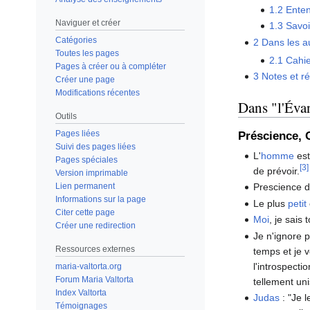
1.2
Ente
Naviguer et créer
1.3
Savoi
Catégories
2
Dans les a
Toutes les pages
2.1
Cahie
Pages à créer ou à compléter
3
Notes et r
Créer une page
Modifications récentes
Dans "l'Évan
Outils
Pages liées
Préscience, 
Suivi des pages liées
L'
homme
est
Pages spéciales
[3]
de prévoir.
Version imprimable
Lien permanent
Prescience 
Informations sur la page
Le plus
petit
Citer cette page
Moi
, je sai
Créer une redirection
Je n'ignore 
Ressources externes
temps et je 
l'introspecti
maria-valtorta.org
Forum Maria Valtorta
tellement un
Index Valtorta
Judas
: "Je l
Témoignages