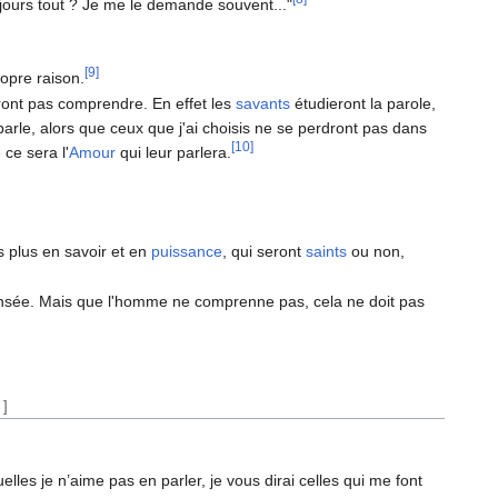
oujours tout ? Je me le demande souvent..."
[9]
opre raison.
nt pas comprendre. En effet les
savants
étudieront la parole,
arle, alors que ceux que j'ai choisis ne se perdront pas dans
[10]
ce sera l'
Amour
qui leur parlera.
s plus en savoir et en
puissance
, qui seront
saints
ou non,
]
nsée. Mais que l'homme ne comprenne pas, cela ne doit pas
]
elles je n’aime pas en parler, je vous dirai celles qui me font