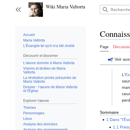
Aller
au
Afficher / masquer la barre latérale
contenu
Connaiss
Accueil
Maria Valtorta
L'Évangile tel qu'il m'a été révélé
Page
Discussio
Découvrir et discerner
Voir aus
L'œuvre donnée à Maria Valtorta
Visions et dictées de Maria
Valtorta
L'
Es
La révélation privée présumée de
saur
Maria Valtorta
Dossier : l’œuvre de Maria Valtorta
mani
et l'Église
ceux
perd
Explorer l'œuvre
Thèmes
Sommaire
Personnages
Lieux
1
Dans "l'Éva
Analyse des données
1.1
Présc
Analyse des enseignements