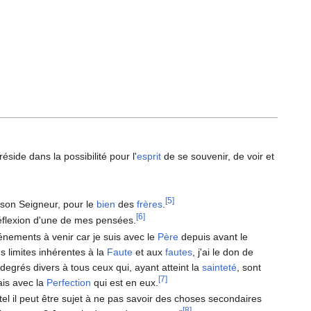
side dans la possibilité pour l'
esprit
de se souvenir, de voir et
[5]
 son Seigneur, pour le
bien
des
frères
.
[6]
 réflexion d'une de mes pensées.
nements à venir car je suis avec le
Père
depuis avant le
s limites inhérentes à la
Faute
et aux
fautes
, j'ai le don de
 degrés divers à tous ceux qui, ayant atteint la
sainteté
, sont
[7]
ais avec la
Perfection
qui est en eux.
el il peut être sujet à ne pas savoir des choses secondaires
[8]