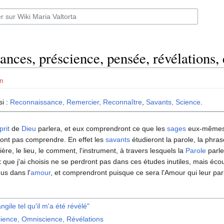
ances, préscience, pensée, révélations,
n
si :
Reconnaissance, Remercier, Reconnaître
,
Savants, Science
.
prit
de
Dieu
parlera, et eux comprendront ce que les
sages
eux-mêmes
ont pas comprendre. En effet les
savants
étudieront la parole, la phras
ère, le lieu, le comment, l'instrument, à travers lesquels la
Parole
parle
 que j'ai choisis ne se perdront pas dans ces études inutiles, mais éco
us dans l'
amour
, et comprendront puisque ce sera l'Amour qui leur par
ngile tel qu'il m'a été révélé"
ience, Omniscience, Révélations