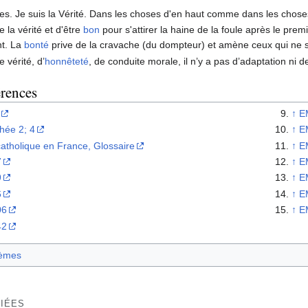
es. Je suis la Vérité. Dans les choses d'en haut comme dans les chos
ire la vérité et d'être
bon
pour s'attirer la haine de la foule après le pr
nt. La
bonté
prive de la cravache (du dompteur) et amène ceux qui ne 
 vérité, d’
honnêteté
, de conduite morale, il n’y a pas d’adaptation ni
érences
↑
E
hée 2; 4
↑
E
catholique en France, Glossaire
↑
E
7
↑
E
9
↑
E
6
↑
E
06
↑
E
42
èmes
IÉES