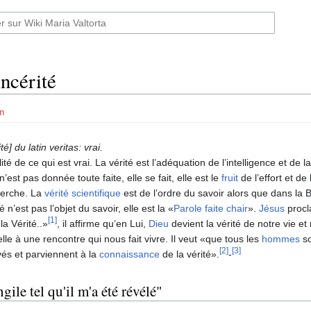
incérité
n
té] du latin veritas: vrai.
ité de ce qui est vrai. La vérité est l’adéquation de l’intelligence et de la
 n’est pas donnée toute faite, elle se fait, elle est le
fruit
de l’effort et de 
herche. La
vérité scientifique
est de l’ordre du savoir alors que dans la B
té n’est pas l’objet du savoir, elle est la «
Parole faite chair
».
Jésus
procl
[1]
 la Vérité..»
, il affirme qu’en Lui,
Dieu
devient la vérité de notre vie et
lle à une rencontre qui nous fait vivre. Il veut «que tous les
hommes
so
[2]
[3]
és et parviennent à la
connaissance
de la vérité».
-
gile tel qu'il m'a été révélé"