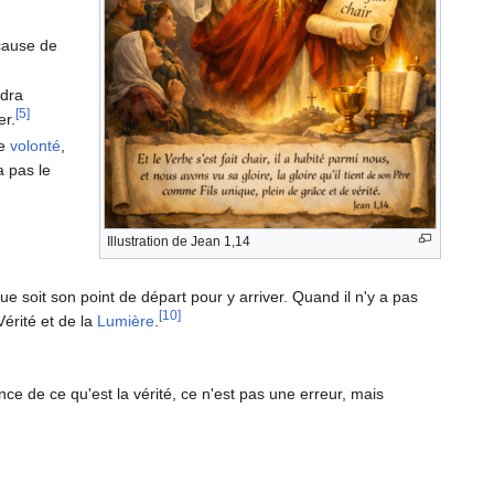
 cause de
ndra
[5]
er.
re
volonté
,
a pas le
Illustration de Jean 1,14
que soit son point de départ pour y arriver. Quand il n'y a pas
[10]
Vérité et de la
Lumière
.
ce de ce qu'est la vérité, ce n'est pas une erreur, mais