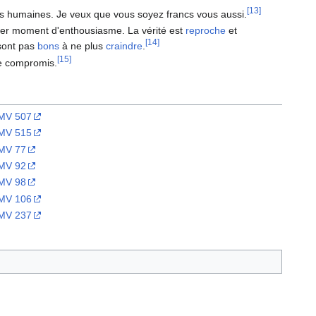
[13]
es humaines. Je veux que vous soyez francs vous aussi.
emier moment d'enthousiasme. La vérité est
reproche
et
[14]
sont pas
bons
à ne plus
craindre
.
[15]
 de compromis.
MV 507
MV 515
MV 77
MV 92
MV 98
MV 106
MV 237