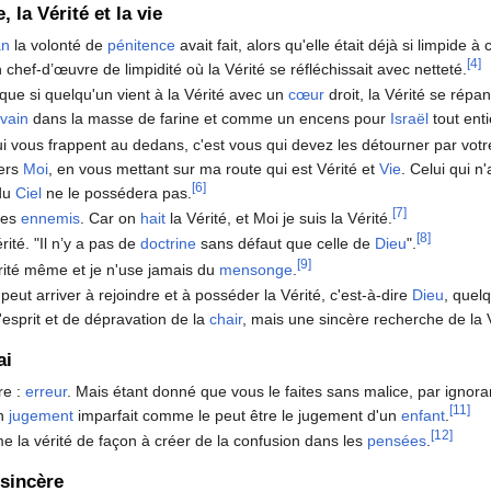
, la Vérité et la vie
an
la volonté de
pénitence
avait fait, alors qu'elle était déjà si limpide à
[4]
n chef-d’œuvre de limpidité où la Vérité se réfléchissait avec netteté.
que si quelqu'un vient à la Vérité avec un
cœur
droit, la Vérité se répa
evain
dans la masse de farine et comme un encens pour
Israël
tout enti
i vous frappent au dedans, c'est vous qui devez les détourner par vot
vers
Moi
, en vous mettant sur ma route qui est Vérité et
Vie
. Celui qui n'
[6]
 du
Ciel
ne le possédera pas.
[7]
 des
ennemis
. Car on
hait
la Vérité, et Moi je suis la Vérité.
[8]
rité. "Il n’y a pas de
doctrine
sans défaut que celle de
Dieu
".
[9]
érité même et je n'use jamais du
mensonge
.
peut arriver à rejoindre et à posséder la Vérité, c'est-à-dire
Dieu
, quel
'esprit et de dépravation de la
chair
, mais une sincère recherche de la 
ai
re :
erreur
. Mais étant donné que vous le faites sans malice, par ignoran
[11]
un
jugement
imparfait comme le peut être le jugement d'un
enfant
.
[12]
e la vérité de façon à créer de la confusion dans les
pensées
.
 sincère