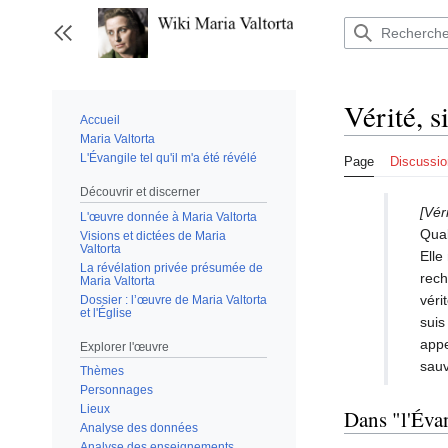
Aller
au
Afficher / masquer la barre latérale
contenu
Vérité, s
Accueil
Maria Valtorta
L'Évangile tel qu'il m'a été révélé
Page
Discussio
Découvrir et discerner
[Véri
L'œuvre donnée à Maria Valtorta
Qual
Visions et dictées de Maria
Valtorta
Elle
La révélation privée présumée de
rec
Maria Valtorta
véri
Dossier : l’œuvre de Maria Valtorta
et l'Église
suis
appe
Explorer l'œuvre
sauv
Thèmes
Personnages
Lieux
Dans "l'Évan
Analyse des données
Analyse des enseignements