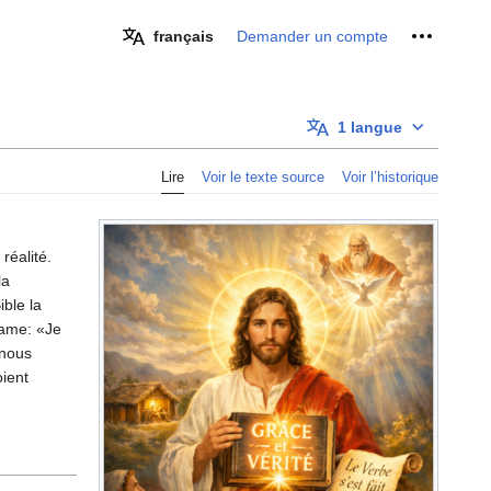
Outils pe
français
Demander un compte
1 langue
Lire
Voir le texte source
Voir l’historique
 réalité.
la
ible la
ame: «Je
 nous
ient