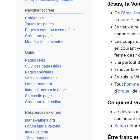
Jésus, la Voie
Naviguer et créer
De l'
âme
Je
Catégories
sa
pureté
, u
Toutes les pages
Je veux dire 
Pages à créer ou à compléter
comme un
l
Créer une page
Les coups qu
Modifications récentes
en courant 
Outils
ferme désir
Pages liées
J'ai partout
Suivi des pages liées
Trouver la Vé
Pages spéciales
Je suis la V
Version imprimable
Tout
homme
Lien permanent
Informations sur la page
d'
orgueil
de l
Citer cette page
Ce qui est vr
Créer une redirection
Je devrais di
Ressources externes
seulement 
maria-valtorta.org
Satan
déform
Forum Maria Valtorta
Index Valtorta
Être franc et
Témoignages