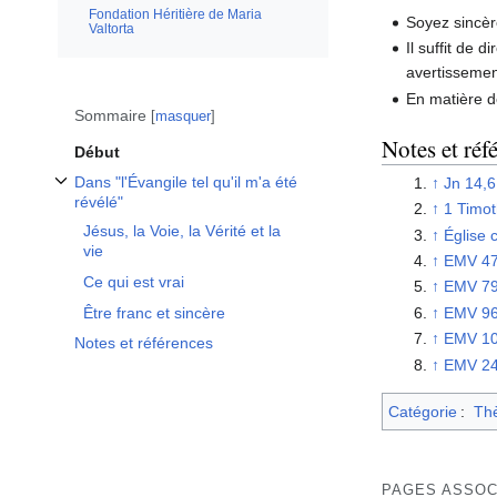
Fondation Héritière de Maria
Soyez sincèr
Valtorta
Il suffit de d
avertisseme
En matière de
Sommaire
masquer
Notes et réf
Début
Dans "l'Évangile tel qu'il m'a été
↑
Jn 14,6
Afficher / masquer la sous-section Dans "l'Évangile tel qu'il m'a été révélé"
révélé"
↑
1 Timot
Jésus, la Voie, la Vérité et la
↑
Église 
vie
↑
EMV 4
Ce qui est vrai
↑
EMV 7
Être franc et sincère
↑
EMV 9
↑
EMV 1
Notes et références
↑
EMV 2
Catégorie
:
Th
PAGES ASSOC