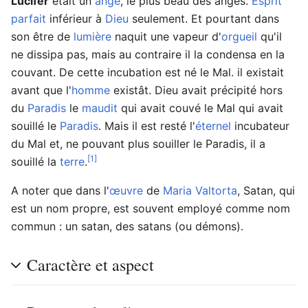
Lucifer
était un
ange
, le plus beau des anges.
Esprit
parfait
inférieur à
Dieu
seulement. Et pourtant dans
son être de
lumière
naquit une vapeur d'
orgueil
qu'il
ne dissipa pas, mais au contraire il la condensa en la
couvant. De cette incubation est né le Mal. il existait
avant que l'
homme
existât. Dieu avait précipité hors
du
Paradis
le
maudit
qui avait couvé le Mal qui avait
souillé le
Paradis
. Mais il est resté l'
éternel
incubateur
du Mal et, ne pouvant plus souiller le Paradis, il a
[1]
souillé la
terre
.
A noter que dans l'
œuvre
de
Maria Valtorta
, Satan, qui
est un nom propre, est souvent employé comme nom
commun : un satan, des satans (ou démons).
Caractère et aspect