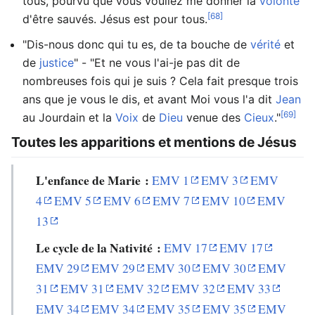
tous, pourvu que vous vouliez me donner la
volonté
[68]
d'être sauvés. Jésus est pour tous.
"Dis-nous donc qui tu es, de ta bouche de
vérité
et
de
justice
" - "Et ne vous l'ai-je pas dit de
nombreuses fois qui je suis ? Cela fait presque trois
ans que je vous le dis, et avant Moi vous l'a dit
Jean
[69]
au Jourdain et la
Voix
de
Dieu
venue des
Cieux
."
Toutes les apparitions et mentions de Jésus
L'enfance de Marie :
EMV 1
EMV 3
EMV
4
EMV 5
EMV 6
EMV 7
EMV 10
EMV
13
Le cycle de la Nativité :
EMV 17
EMV 17
EMV 29
EMV 29
EMV 30
EMV 30
EMV
31
EMV 31
EMV 32
EMV 32
EMV 33
EMV 34
EMV 34
EMV 35
EMV 35
EMV