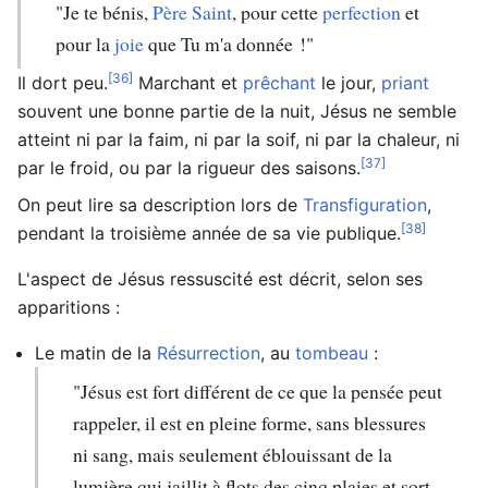
"Je te bénis,
Père
Saint
, pour cette
perfection
et
pour la
joie
que Tu m'a donnée !"
[36]
Il dort peu.
Marchant et
prêchant
le jour,
priant
souvent une bonne partie de la nuit, Jésus ne semble
atteint ni par la faim, ni par la soif, ni par la chaleur, ni
[37]
par le froid, ou par la rigueur des saisons.
On peut lire sa description lors de
Transfiguration
,
[38]
pendant la troisième année de sa vie publique.
L'aspect de Jésus ressuscité est décrit, selon ses
apparitions :
Le matin de la
Résurrection
, au
tombeau
:
"Jésus est fort différent de ce que la pensée peut
rappeler, il est en pleine forme, sans blessures
ni sang, mais seulement éblouissant de la
lumière qui jaillit à flots des cinq plaies et sort