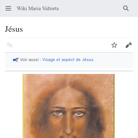
Ouvrir le menu principal
Reche
Jésus
Langue
Suivre
Modifier
Voir aussi :
Visage et aspect de Jésus
.