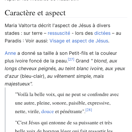
Caractère et aspect
Maria Valtorta décrit l'aspect de Jésus à divers
stades : sur terre –
ressuscité
- lors des
dictées
– au
Paradis : Voir aussi:
Visage et aspect de Jésus
.
Anne
a donné sa taille à son Petit-fils et la couleur
[27]
plus ivoire foncé de la peau.
Grand
" blond, aux
longs cheveux peignés, au teint blanc ivoire, aux yeux
d'azur
(bleu-clair),
au vêtement simple, mais
majestueux".
"Voilà la belle voix, qui ne peut se confondre avec
une autre, pleine, sonore, paisible, expressive,
[28]
nette, virile,
douce
et pénétrante".
"C'est Jésus qui entonne de sa puissante et très
belle voix de baryton léger qui fait ressortir les