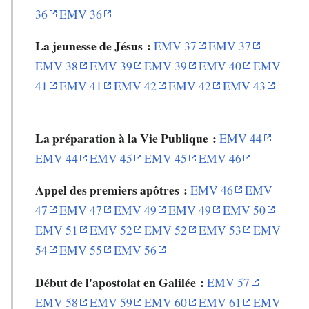
36
EMV 36
La jeunesse de Jésus :
EMV 37
EMV 37
EMV 38
EMV 39
EMV 39
EMV 40
EMV
41
EMV 41
EMV 42
EMV 42
EMV 43
La préparation à la Vie Publique :
EMV 44
EMV 44
EMV 45
EMV 45
EMV 46
Appel des premiers apôtres :
EMV 46
EMV
47
EMV 47
EMV 49
EMV 49
EMV 50
EMV 51
EMV 52
EMV 52
EMV 53
EMV
54
EMV 55
EMV 56
Début de l'apostolat en Galilée :
EMV 57
EMV 58
EMV 59
EMV 60
EMV 61
EMV