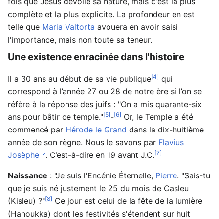
fois que Jésus dévoile sa nature, mais c'est la plus
complète et la plus explicite. La profondeur en est
telle que
Maria Valtorta
avouera en avoir saisi
l'importance, mais non toute sa teneur.
Une existence enracinée dans l'histoire
[4]
Il a 30 ans au début de sa vie publique
qui
correspond à l’année 27 ou 28 de notre ère si l’on se
réfère à la réponse des juifs : "On a mis quarante-six
[5]
[6]
ans pour bâtir ce temple."
-
Or, le Temple a été
commencé par
Hérode le Grand
dans la dix-huitième
année de son règne. Nous le savons par
Flavius
[7]
Josèphe
. C’est-à-dire en 19 avant J.C.
Naissance
: "Je suis l'Encénie Éternelle,
Pierre
. "Sais-tu
que je suis né justement le 25 du mois de Casleu
[8]
(Kisleu) ?"
Ce jour est celui de la fête de la lumière
(Hanoukka) dont les festivités s'étendent sur huit