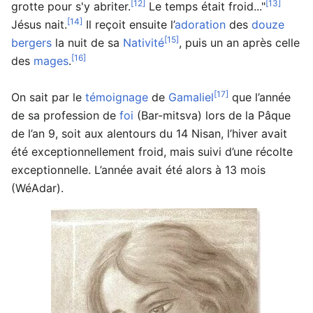
[12]
[13]
grotte pour s'y abriter.
Le temps était froid..."
[14]
Jésus nait.
Il reçoit ensuite l’
adoration
des
douze
[15]
bergers
la nuit de sa
Nativité
, puis un an après celle
[16]
des
mages
.
[17]
On sait par le
témoignage
de
Gamaliel
que l’année
de sa profession de
foi
(Bar-mitsva) lors de la Pâque
de l’an 9, soit aux alentours du 14 Nisan, l’hiver avait
été exceptionnellement froid, mais suivi d’une récolte
exceptionnelle. L’année avait été alors à 13 mois
(WéAdar).