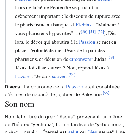
Lors de la 3ème Pentecôte se produit un
évènement important : le discours de rupture avec
le pharisaïsme au banquet d’
Elchias
: "Malheur à
[50]
[51]
[52]
vous pharisiens hypocrites" ... (
-
-
). Dès
lors, le décor qui aboutira à la
Passion
se met en
place : Volonté de tuer Jésus de la part des
[53]
pharisiens, et décision de
circonvenir
Judas.
Jésus doit-il se sauver ? Non, répond Jésus à
[54]
Lazare
: "Je dois
sauver
."
Divers
: La couronne de la
Passion
était constituée
[55]
d'épines de nabacà, le jujubier de Palestine.
Son nom
Nom latin, tiré du grec "Iêsous", provenant lui-même
de l’hébreu "yechoua", forme tardive de "yehochoua",
c.-à-d. Josué : "l’Éternel est
salut
ou
Dieu
sauve". Une