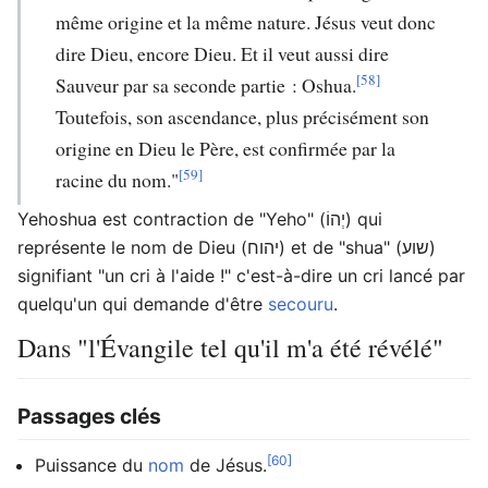
même origine et la même nature. Jésus veut donc
dire Dieu, encore Dieu. Et il veut aussi dire
[58]
Sauveur par sa seconde partie : Oshua.
Toutefois, son ascendance, plus précisément son
origine en Dieu le Père, est confirmée par la
[59]
racine du nom."
Yehoshua est contraction de "Yeho" (יְהוֹ) qui
représente le nom de Dieu (יהוח) et de "shua" (שוע)
signifiant "un cri à l'aide !" c'est-à-dire un cri lancé par
quelqu'un qui demande d'être
secouru
.
Dans "l'Évangile tel qu'il m'a été révélé"
Passages clés
[60]
Puissance du
nom
de Jésus.