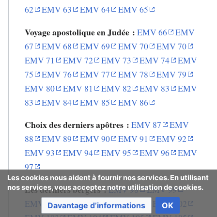
62
EMV 63
EMV 64
EMV 65
Voyage apostolique en Judée :
EMV 66
EMV
67
EMV 68
EMV 69
EMV 70
EMV 70
EMV 71
EMV 72
EMV 73
EMV 74
EMV
75
EMV 76
EMV 77
EMV 78
EMV 79
EMV 80
EMV 81
EMV 82
EMV 83
EMV
83
EMV 84
EMV 85
EMV 86
Choix des derniers apôtres :
EMV 87
EMV
88
EMV 89
EMV 90
EMV 91
EMV 92
EMV 93
EMV 94
EMV 95
EMV 96
EMV
97
Les cookies nous aident à fournir nos services. En utilisant
nos services, vous acceptez notre utilisation de cookies.
Les derniers bergers :
EMV 98
EMV 99
EMV 100
EMV 101
EMV 106
EMV 102
Davantage d’informations
OK