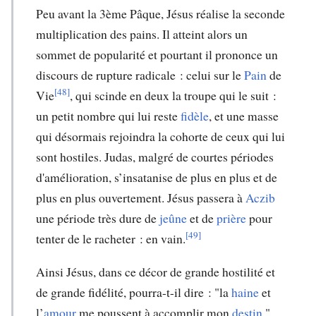
Peu avant la 3ème Pâque, Jésus réalise la seconde
multiplication des pains. Il atteint alors un
sommet de popularité et pourtant il prononce un
discours de rupture radicale : celui sur le
Pain
de
[48]
Vie
, qui scinde en deux la troupe qui le suit :
un petit nombre qui lui reste
fidèle
, et une masse
qui désormais rejoindra la cohorte de ceux qui lui
sont hostiles. Judas, malgré de courtes périodes
d'amélioration, s’insatanise de plus en plus et de
plus en plus ouvertement. Jésus passera à
Aczib
une période très dure de
jeûne
et de
prière
pour
[49]
tenter de le racheter : en vain.
Ainsi Jésus, dans ce décor de grande hostilité et
de grande fidélité, pourra-t-il dire : "la
haine
et
l’
amour
me poussent à accomplir mon
destin
."