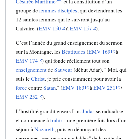
Césarée Maritime
et la constitution d’un
groupe de
femmes disciples
, qui deviendront les
12 saintes femmes qui le suivront jusqu’au
Calvaire. (
EMV 150
à
EMV 157
).
C’est l’année du grand enseignement du sermon
sur la Montagne, les
Béatitudes
(
EMV 169
à
EMV 174
) qui fonde réellement tout son
enseignement
de
Sauveur
(début Adar). " Moi, qui
suis le
Christ
, je prie constamment pour avoir la
force
contre
Satan
." (
EMV 183
à
EMV 251
/
EMV 252
).
L’hostilité grandit envers Lui.
Judas
se radicalise
et commence à
trahir
: une première fois lors d’un
séjour à
Nazareth
, puis en dénonçant des
personnes "peu recommandables" de la suite de