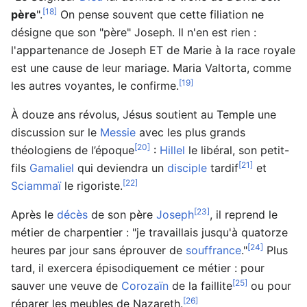
[18]
père
".
On pense souvent que cette filiation ne
désigne que son "père" Joseph. Il n'en est rien :
l'appartenance de Joseph ET de Marie à la race royale
est une cause de leur mariage. Maria Valtorta, comme
[19]
les autres voyantes, le confirme.
À douze ans révolus, Jésus soutient au Temple une
discussion sur le
Messie
avec les plus grands
[20]
théologiens de l’époque
:
Hillel
le libéral, son petit-
[21]
fils
Gamaliel
qui deviendra un
disciple
tardif
et
[22]
Sciammaï
le rigoriste.
[23]
Après le
décès
de son père
Joseph
, il reprend le
métier de charpentier : "je travaillais jusqu'à quatorze
[24]
heures par jour sans éprouver de
souffrance
."
Plus
tard, il exercera épisodiquement ce métier : pour
[25]
sauver une veuve de
Corozaïn
de la faillite
ou pour
[26]
réparer les meubles de Nazareth.