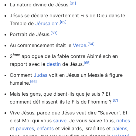
[61]
La nature divine de Jésus.
Jésus se déclare ouvertement Fils de Dieu dans le
[62]
Temple de
Jérusalem
.
[63]
Portrait de Jésus.
[64]
Au commencement était le
Verbe
.
ème
2
apologue de la fable contre Abimélech en
[65]
rapport avec le
destin
de Jésus.
Comment
Judas
voit en Jésus un Messie à figure
[66]
humaine.
Mais les gens, que disent-ils que je suis ? Et
[67]
comment définissent-ils le Fils de l'homme ?
Vive Jésus, parce que Jésus veut dire "Sauveur". Et
c'est Moi qui vous
sauve
. Je vous sauve tous,
riches
et
pauvres
,
enfants
et vieillards, Israélites et
païens
,