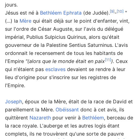
jours.
[9]
[10]
Jésus est né à
Bethléem Ephrata
(de Judée).
-
"
(...) la
Mère
qui était déjà sur le point d'enfanter, vint,
sur l'ordre de César Auguste, sur l'avis du délégué
impérial, Publius Sulpicius Quirinus, alors qu'était
gouverneur de la Palestine Sentius Saturninus. L'avis
ordonnait le recensement de tous les habitants de
[11]
l'Empire
"(alors que le monde était en paix
).
Ceux
qui n'étaient pas
esclaves
devaient se rendre à leur
lieu d'origine pour s'inscrire sur les registres de
l'Empire.
Joseph
, époux de la Mère, était de la race de David et
pareillement la Mère.
Obéissant
donc à cet avis, ils
quittèrent
Nazareth
pour venir à
Bethléem
, berceau de
la race royale. L'auberge et les autres logis étant
complets, ils ne trouvèrent qu'une sorte de pauvre