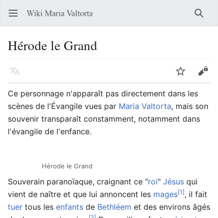
Ouvrir le menu principal
Reche
Hérode le Grand
Langue
Suivre
Modifier
Ce personnage n'apparaît pas directement dans les
scènes de l'Évangile vues par
Maria Valtorta
, mais son
souvenir transparaît constamment, notamment dans
l'évangile de l'enfance.
Hérode le Grand
Souverain paranoïaque, craignant ce "
roi
"
Jésus
qui
[1]
vient de naître et que lui annoncent les
mages
, il fait
tuer
tous les
enfants
de
Bethléem
et des environs âgés
[2]