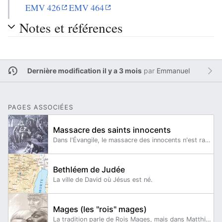
EMV 426
EMV 464
Notes et références
Dernière modification il y a 3 mois
par
Emmanuel
PAGES ASSOCIÉES
Massacre des saints innocents
Dans l'Évangile, le massacre des innocents n'est rapporté que par Matthieu dans son deuxième chapitre.
Bethléem de Judée
La ville de David où Jésus est né.
Mages (les "rois" mages)
La tradition parle de Rois Mages, mais dans Matthieu 2,1-16, comme dans l’œuvre de Maria Valtorta, on ne parle que de Mages.