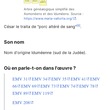
Arbre généalogique simplifié des
Asmonéens et des Iduméens. Source :
https://www.maria-valtorta.org/
.
[6]
César le traita de "porc altéré de sang"
.
Son nom
Nom d'origine Iduméenne (sud de la Judée).
Où en parle-t-on dans l'œuvre ?
EMV 31
EMV 34
EMV 35
EMV 41
EMV
66
EMV 69
EMV 73
EMV 74
EMV 78
EMV 89
EMV 119
EMV 208