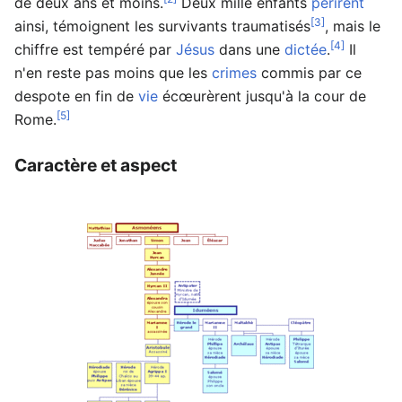
de deux ans et moins.
Deux mille enfants
périrent
[3]
ainsi, témoignent les survivants traumatisés
, mais le
[4]
chiffre est tempéré par
Jésus
dans une
dictée
.
Il
n'en reste pas moins que les
crimes
commis par ce
despote en fin de
vie
écœurèrent jusqu'à la cour de
[5]
Rome.
Caractère et aspect