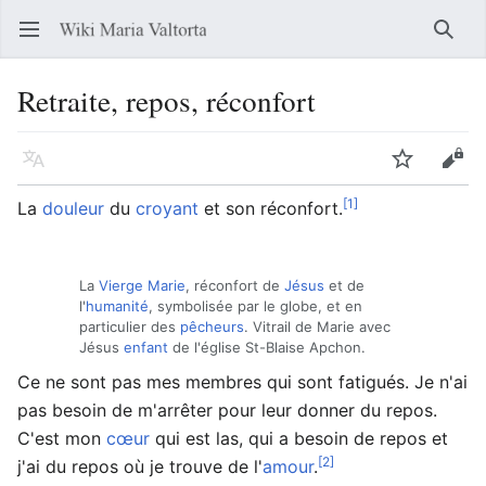
Ouvrir le menu principal
Reche
Retraite, repos, réconfort
Langue
Suivre
Modifier
[1]
La
douleur
du
croyant
et son réconfort.
La
Vierge Marie
, réconfort de
Jésus
et de
l'
humanité
, symbolisée par le globe, et en
particulier des
pêcheurs
. Vitrail de Marie avec
Jésus
enfant
de l'église St-Blaise Apchon.
Ce ne sont pas mes membres qui sont fatigués. Je n'ai
pas besoin de m'arrêter pour leur donner du repos.
C'est mon
cœur
qui est las, qui a besoin de repos et
[2]
j'ai du repos où je trouve de l'
amour
.