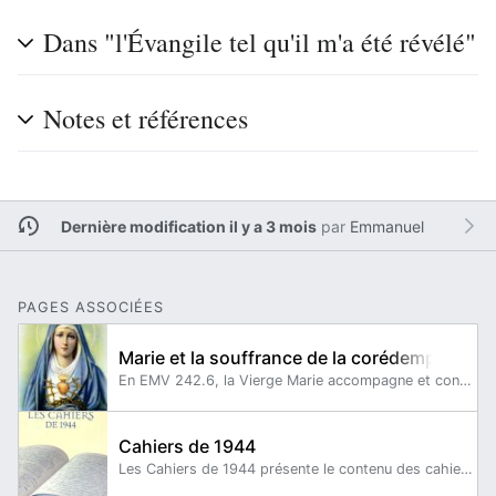
Dans "l'Évangile tel qu'il m'a été révélé"
Notes et références
Dernière modification il y a 3 mois
par
Emmanuel
PAGES ASSOCIÉES
Marie et la souffrance de la corédemption
En EMV 242.6, la Vierge Marie accompagne et console Marie de Magdala qui revient à Tibériade après sa récente conversion.
Cahiers de 1944
Les Cahiers de 1944 présente le contenu des cahiers d'écolier autographes 12 à 36 sur lesquels Maria Valtorta transcrivait au jour le jour, les visions et dictées qu'elle recevait.