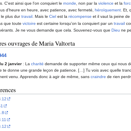
ts. C'est ainsi que l'on conquiert le
monde
, non par la
violence
et la
for
us d'heure en heure, avec patience, avec fermeté,
héroïquement
. Et,
 le plus dur
travail
. Mais le
Ciel
est la
récompense
et il vaut la peine de
as que toute
victoire
est certaine lorsqu'on la conquiert par un
travail
con
vérants. Je ne vous demande que cela. Souvenez-vous que
Dieu
ne pe
res ouvrages de Maria Valtorta
944
u 2 janvier
: La
charité
demande de supporter même ceux qui nous déran
Je te donne une grande leçon de patience. […] Tu vois avec quelle tranqu
oment venu. Apprends donc à agir de même, sans
craindre
de rien perdr
érences
.12
51
.8
.11
.12