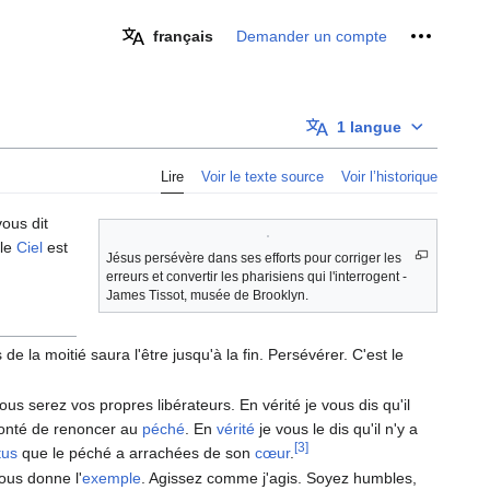
Outils pe
français
Demander un compte
1 langue
Lire
Voir le texte source
Voir l’historique
vous dit
 le
Ciel
est
Jésus persévère dans ses efforts pour corriger les
erreurs et convertir les pharisiens qui l'interrogent -
James Tissot, musée de Brooklyn.
 de la moitié saura l'être jusqu'à la fin. Persévérer. C'est le
us serez vos propres libérateurs. En vérité je vous dis qu'il
 volonté de renoncer au
péché
. En
vérité
je vous le dis qu'il n'y a
[3]
tus
que le péché a arrachées de son
cœur
.
ous donne l'
exemple
. Agissez comme j'agis. Soyez humbles,