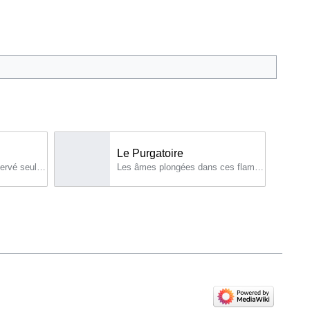
Le Purgatoire
"L'héroïsme n'est pas réservé seulement à ceux qui doivent connaître le martyre.
Les âmes plongées dans ces flammes [du Purgatoire] ne souffrent que pour l’amour.