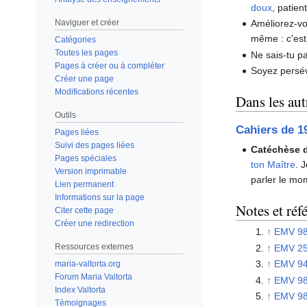
doux
, patien
Naviguer et créer
Améliorez-vo
même : c'est
Catégories
Toutes les pages
Ne sais-tu p
Pages à créer ou à compléter
Soyez persé
Créer une page
Modifications récentes
Dans les aut
Outils
Cahiers de 1
Pages liées
Suivi des pages liées
Catéchèse d
Pages spéciales
ton Maître
. 
Version imprimable
parler le m
Lien permanent
Informations sur la page
Notes et réf
Citer cette page
Créer une redirection
↑
EMV 98
Ressources externes
↑
EMV 2
↑
EMV 94
maria-valtorta.org
Forum Maria Valtorta
↑
EMV 98
Index Valtorta
↑
EMV 98
Témoignages