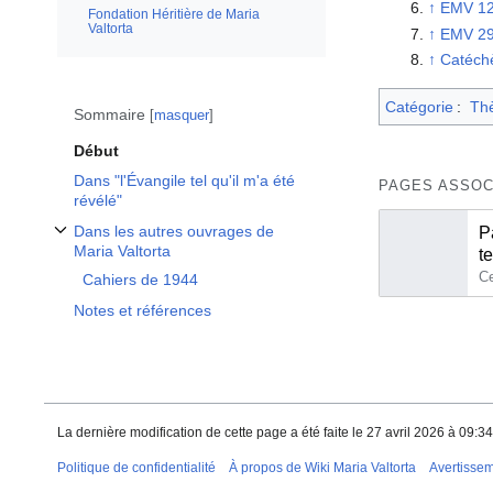
↑
EMV 12
Fondation Héritière de Maria
Valtorta
↑
EMV 2
↑
Catéchè
Catégorie
:
Th
Sommaire
masquer
Début
Dans "l'Évangile tel qu'il m'a été
PAGES ASSOC
révélé"
Dans les autres ouvrages de
P
Afficher / masquer la sous-section Dans les autres ouvrages de Maria Valto
Maria Valtorta
te
Cahiers de 1944
Notes et références
La dernière modification de cette page a été faite le 27 avril 2026 à 09:34
Politique de confidentialité
À propos de Wiki Maria Valtorta
Avertisse