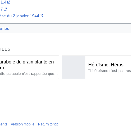
1.4
97
se du 2 janvier 1944
èmes
IÉES
arabole du grain planté en
Héroïsme, Héros
rta
rre
Cette parabole n'est rapportée que par Marc 4,26-29.
.
ments
Version mobile
Return to top