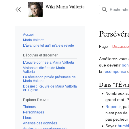
Aller
au
Afficher / masquer la barre latérale
contenu
Persévér
Accueil
Maria Valtorta
L'Évangile tel qu'il m'a été révélé
Page
Discussio
Découvrir et discerner
Améliorez-vous 
L'œuvre donnée à Maria Valtorta
que devenir
bon
Visions et dictées de Maria
la
récompense
e
Valtorta
La révélation privée présumée de
Maria Valtorta
Dans "l'Évan
Dossier : l’œuvre de Maria Valtorta
et l'Église
Nombreux s
grand mot. P
Explorer l'œuvre
Repentir
, pa
Thèmes
Personnages
n'est pas de
Lieux
pas pécheur s
Analyse des données
Soyez
humbl
Analyse des enseignements