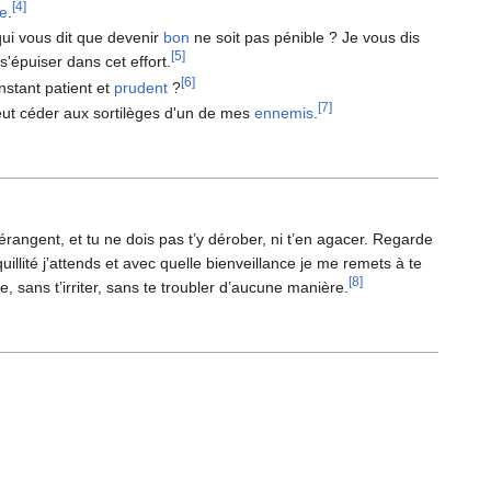
[4]
ce
.
 qui vous dit que devenir
bon
ne soit pas pénible ? Je vous dis
[5]
 s'épuiser dans cet effort.
[6]
stant patient et
prudent
?
[7]
ut céder aux sortilèges d'un de mes
ennemis
.
gent, et tu ne dois pas t’y dérober, ni t’en agacer. Regarde
illité j’attends et avec quelle bienveillance je me remets à te
[8]
e, sans t’irriter, sans te troubler d’aucune manière.