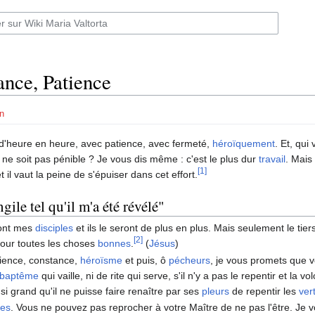
ance, Patience
n
d'heure en heure, avec patience, avec fermeté,
héroïquement
. Et, qui 
ne soit pas pénible ? Je vous dis même : c'est le plus dur
travail
. Mais
[1]
t il vaut la peine de s'épuiser dans cet effort.
gile tel qu'il m'a été révélé"
ont mes
disciples
et ils le seront de plus en plus. Mais seulement le tiers
[2]
our toutes les choses
bonnes
.
(
Jésus
)
tience, constance,
héroïsme
et puis, ô
pécheurs
, je vous promets que vo
baptême
qui vaille, ni de rite qui serve, s'il n'y a pas le repentir et la
i grand qu'il ne puisse faire renaître par ses
pleurs
de repentir les
ver
es
. Vous ne pouvez pas reprocher à votre Maître de ne pas l'être. Je v