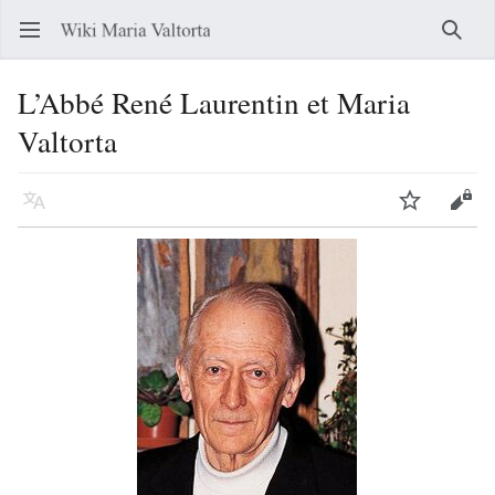
Ouvrir le menu principal
Reche
L’Abbé René Laurentin et Maria
Valtorta
Langue
Suivre
Modifier