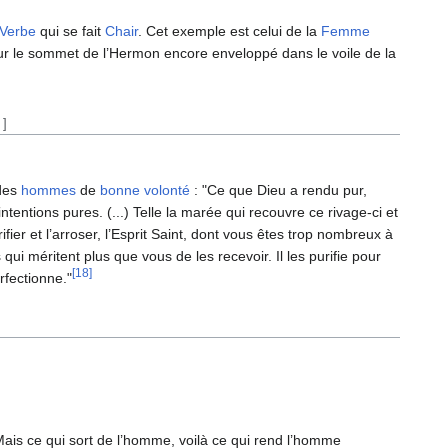
Verbe
qui se fait
Chair
. Cet exemple est celui de la
Femme
ur le sommet de l’Hermon encore enveloppé dans le voile de la
]
 des
hommes
de
bonne volonté
: "Ce que Dieu a rendu pur,
entions pures. (...) Telle la marée qui recouvre ce rivage-ci et
ier et l’arroser, l’Esprit Saint, dont vous êtes trop nombreux à
i méritent plus que vous de les recevoir. Il les purifie pour
[18]
erfectionne."
 Mais ce qui sort de l’homme, voilà ce qui rend l’homme