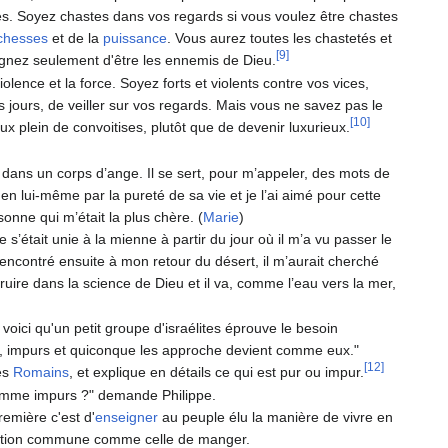
ces. Soyez chastes dans vos regards si vous voulez être chastes
ichesses
et de la
puissance
. Vous aurez toutes les chastetés et
[9]
aignez seulement d'être les ennemis de Dieu.
lence et la force. Soyez forts et violents contre vos vices,
es jours, de veiller sur vos regards. Mais vous ne savez pas le
[10]
ux plein de convoitises, plutôt que de devenir luxurieux.
ur dans un corps d’ange. Il se sert, pour m’appeler, des mots de
e en lui-même par la pureté de sa vie et je l’ai aimé pour cette
onne qui m’était la plus chère. (
Marie
)
 s’était unie à la mienne à partir du jour où il m’a vu passer le
encontré ensuite à mon retour du désert, il m’aurait cherché
truire dans la science de Dieu et il va, comme l’eau vers la mer,
 voici qu'un petit groupe d'israélites éprouve le besoin
us, impurs et quiconque les approche devient comme eux."
[12]
mes
Romains
, et explique en détails ce qui est pur ou impur.
 comme impurs ?" demande Philippe.
première c'est d'
enseigner
au peuple élu la manière de vivre en
action commune comme celle de manger.