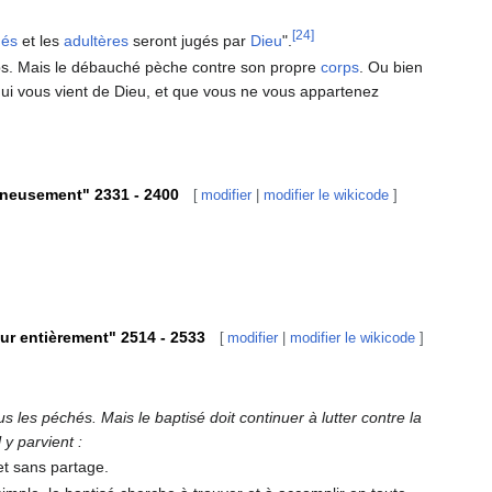
[24]
hés
et les
adultères
seront jugés par
Dieu
".
rps. Mais le débauché pèche contre son propre
corps
. Ou bien
qui vous vient de Dieu, et que vous ne vous appartenez
neusement" 2331 - 2400
[
modifier
|
modifier le wikicode
]
ur entièrement" 2514 - 2533
[
modifier
|
modifier le wikicode
]
ous les péchés. Mais le baptisé doit continuer à lutter contre la
 y parvient :
et sans partage.