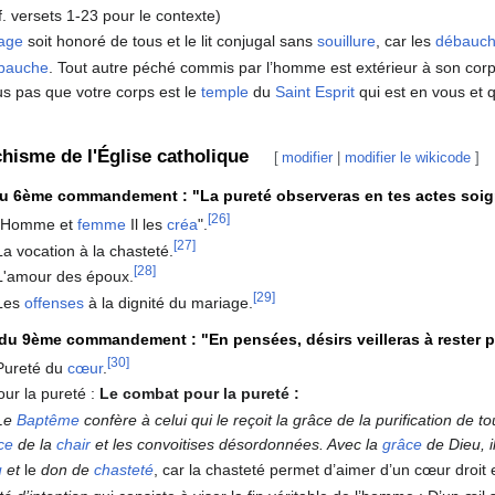
f. versets 1-23 pour le contexte)
age
soit honoré de tous et le lit conjugal sans
souillure
, car les
débauc
bauche
. Tout autre péché commis par l’homme est extérieur à son co
s pas que votre corps est le
temple
du
Saint Esprit
qui est en vous et 
chisme de l'Église catholique
[
modifier
|
modifier le wikicode
]
u 6ème commandement : "La pureté observeras en tes actes soig
[26]
 "Homme et
femme
Il les
créa
".
[27]
a vocation à la chasteté.
[28]
L'amour des époux.
[29]
Les
offenses
à la dignité du mariage.
u 9ème commandement : "En pensées, désirs veilleras à rester p
[30]
Pureté du
cœur
.
ur la pureté :
Le combat pour la pureté :
Le
Baptême
confère à celui qui le reçoit la grâce de la purification de t
ce
de la
chair
et les convoitises désordonnées. Avec la
grâce
de Dieu, il
u
et
le
don de
chasteté
, car la chasteté permet d’aimer d’un cœur droit 