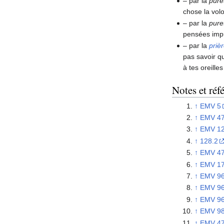
– par la
pure
chose la volo
– par la
pure
pensées impu
– par la
priè
pas savoir qu
à tes oreille
Notes et réf
↑
EMV 5
↑
EMV 4
↑
EMV 1
↑
128.2
↑
EMV 47
↑
EMV 1
↑
EMV 96
↑
EMV 96
↑
EMV 96
↑
EMV 98
↑
EMV 47