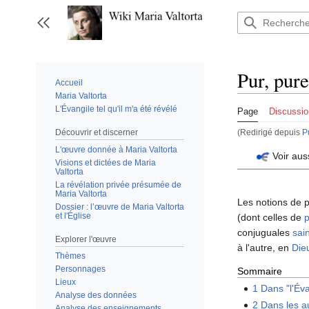
Aller
au
Afficher / masquer la barre latérale
contenu
Pur, pure
Accueil
Maria Valtorta
L'Évangile tel qu'il m'a été révélé
Page
Discussio
Découvrir et discerner
(Redirigé depuis
P
L'œuvre donnée à Maria Valtorta
Voir aus
Visions et dictées de Maria
Valtorta
La révélation privée présumée de
Maria Valtorta
Les notions de p
Dossier : l’œuvre de Maria Valtorta
et l'Église
(dont celles de
p
conjuguales
sai
Explorer l'œuvre
à l'autre, en
Die
Thèmes
Personnages
Sommaire
Lieux
1
Dans "l'Év
Analyse des données
2
Dans les a
Analyse des enseignements