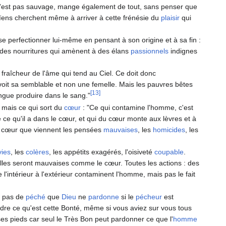
n'est pas sauvage, mange également de tout, sans penser que
aïens cherchent même à arriver à cette frénésie du
plaisir
qui
e perfectionner lui-même en pensant à son origine et à sa fin :
ar des nourritures qui amènent à des élans
passionnels
indignes
a fraîcheur de l'âme qui tend au Ciel. Ce doit donc
oit sa semblable et non une femelle. Mais les pauvres bêtes
[13]
ongue produire dans le sang."
, mais ce qui sort du
cœur
: "Ce qui contamine l'homme, c'est
e ce qu'il a dans le cœur, et qui du cœur monte aux lèvres et à
du cœur que viennent les pensées
mauvaises
, les
homicides
, les
vies
, les
colères
, les appétits exagérés, l'oisiveté
coupable
.
 elles seront mauvaises comme le cœur. Toutes les actions : des
l'intérieur à l'extérieur contaminent l'homme, mais pas le fait
st pas de
péché
que
Dieu
ne
pardonne
si le
pécheur
est
dre ce qu'est cette Bonté, même si vous aviez sur vous tous
 ses pieds car seul le Très Bon peut pardonner ce que l'
homme