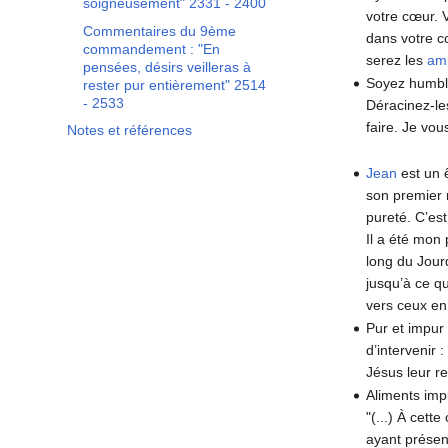
soigneusement" 2331 - 2400
votre cœur. 
Commentaires du 9ème
dans votre c
commandement : "En
serez les
am
pensées, désirs veilleras à
Soyez humbles
rester pur entièrement" 2514
- 2533
Déracinez-les
faire. Je vou
Notes et références
Jean
est un 
son premier 
pureté. C’est
Il a été mon 
long du Jourd
jusqu’à ce qu
vers ceux en 
Pur et impur 
d’intervenir
Jésus leur r
Aliments imp
"(...) À cett
ayant prése