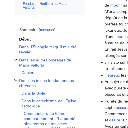
Fondation Héritière de Maria
de
mourir
san
Valtorta
"J'ai accompl
dégoût de la
préfère touc
Sommaire
masquer
luxurieux. Je
d'une
jeune
Début
à cause de l
Dans "l'Évangile tel qu'il m'a été
En fait Jésus
révélé"
allongés sur 
Dans les autres ouvrages de
J’insiste sur
Afficher / masquer la sous-section Dans les autres ouvrages de Maria Valto
Maria Valtorta
l’intelligenc
Cahiers
Heureux
les 
Dans les textes fondamentaux
Au sujet de 
Afficher / masquer la sous-section Dans les textes fondamentaux chrétiens
chrétiens
avec pureté d
Dans la Bible
obscurcit et a
Dans le catéchisme de l'Église
Pureté du re
catholique
sept
passion
Commentaire du 6ème
Commencez par
commandement : "La pureté
et
désire
la c
observeras en tes actes
Ayez un œil 