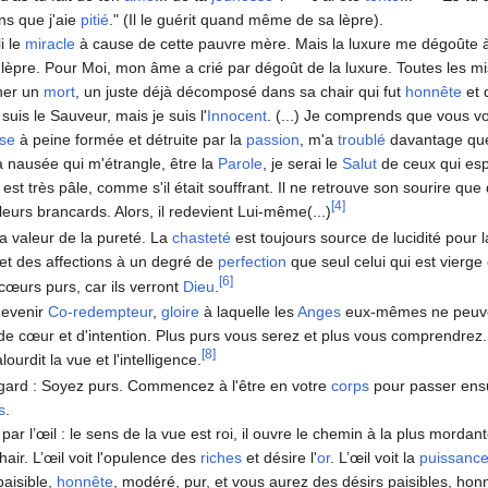
s que j'aie
pitié
." (Il le guérit quand même de sa lèpre).
i le
miracle
à cause de cette pauvre mère. Mais la luxure me dégoûte à t
 lèpre. Pour Moi, mon âme a crié par dégoût de la luxure. Toutes les mi
her un
mort
, un juste déjà décomposé dans sa chair qui fut
honnête
et 
 suis le Sauveur, mais je suis l'
Innocent
. (...) Je comprends que vous vo
sse
à peine formée et détruite par la
passion
, m'a
troublé
davantage que 
a nausée qui m'étrangle, être la
Parole
, je serai le
Salut
de ceux qui es
 est très pâle, comme s'il était souffrant. Il ne retrouve son sourire q
[4]
leurs brancards. Alors, il redevient Lui-même(...)
 la valeur de la pureté. La
chasteté
est toujours source de lucidité pour 
rta
e et des affections à un degré de
perfection
que seul celui qui est vierge
[6]
cœurs purs, car ils verront
Dieu
.
devenir
Co-redempteur
,
gloire
à laquelle les
Anges
eux-mêmes ne peuve
e cœur et d'intention. Plus purs vous serez et plus vous comprendrez. C
[8]
lourdit la vue et l'intelligence.
gard : Soyez purs. Commencez à l'être en votre
corps
pour passer ensui
s
.
 l’œil : le sens de la vue est roi, il ouvre le chemin à la plus mordant
hair. L’œil voit l'opulence des
riches
et désire l'
or
. L’œil voit la
puissanc
paisible,
honnête
, modéré, pur, et vous aurez des désirs paisibles, hon