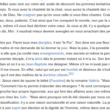
Veillez avec soin sur votre œil, avide de découvrir les pommes tentatri
orps. Si vous avez la chasteté de la chair, vous aurez la chasteté des
r
is
de Dieu. Ne
craignez
pas qu'on vous raille si vous êtes chastes. Cr
, doux, patients. C'est ainsi que l'on conquiert le monde, non par la vio
, même s'il vous faut déchirer votre cœur. Je vous ai dit, il y a quelqu
s dis, Moi : il vaudrait mieux devenir aveugles en vous arrachant des ye
être pur. Parmi tous mes
disciples
, il est “le Pur”. Son âme est une fle
maître et me demande de lui donner la
paix
. Mais la paix, il la possèd
 à elle que j’ai confié mes
enseignements
, mes secrets et même la pers
premier disciple, il m’a
aimé
dès le premier instant où il m’a vu. Son âme
ain et où il a vu
Jean-Baptiste
me désigner. Même s’il ne m’avait pas r
’il me trouve. En effet, celui qui est pur est
humble
et désireux de s’ins
[11]
qui il voit des maîtres de la
doctrine
céleste
.
: Jésus vient de sauver le bébé (
Faustine
) de la romaine
Valéria
. "Mais
 : "Comment t'es-tu permis d'aborder des étrangers ? Ils sont corromp
eproche leur propre hypocrisie, eux qui font des affaires avec ces mê
urs chez les
Juifs
: "Mais alors pourquoi ont-ils été classés par nous
e classification, il y a une raison surnaturelle et une raison naturelle. La 
nt à son
esprit
son élection et la dignité de l'homme, même dans une 