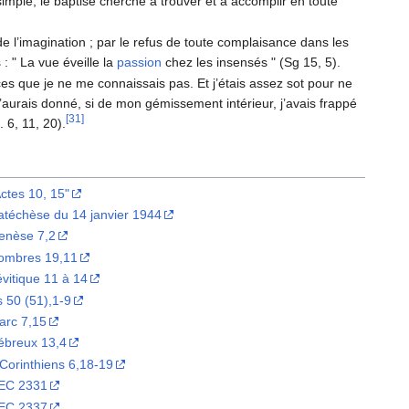
 simple, le baptisé cherche à trouver et à accomplir en toute
e l’imagination ; par le refus de toute complaisance dans les
 " La vue éveille la
passion
chez les insensés " (Sg 15, 5).
rces que je ne me connaissais pas. Et j’étais assez sot pour ne
 l’aurais donné, si de mon gémissement intérieur, j’avais frappé
[31]
 6, 11, 20).
ctes 10, 15"
atéchèse du 14 janvier 1944
enèse 7,2
ombres 19,11
vitique 11 à 14
 50 (51),1-9
arc 7,15
ébreux 13,4
Corinthiens 6,18-19
EC 2331
EC 2337