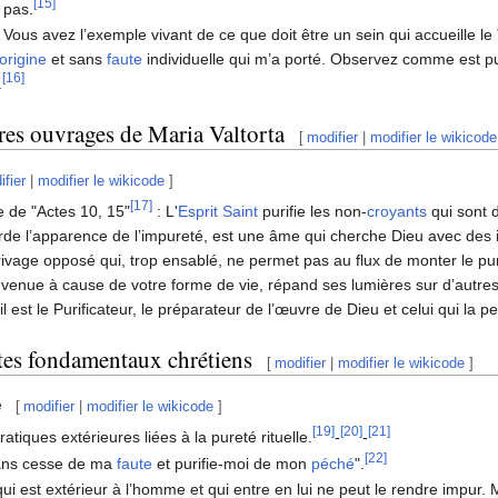
[15]
 pas.
 Vous avez l’exemple vivant de ce que doit être un sein qui accueille le
’origine
et sans
faute
individuelle qui m’a porté. Observez comme est p
[16]
.
res ouvrages de Maria Valtorta
[
modifier
|
modifier le wikicode
ifier
|
modifier le wikicode
]
[17]
 de "Actes 10, 15"
: L'
Esprit Saint
purifie les non-
croyants
qui sont
de l’apparence de l’impureté, est une âme qui cherche Dieu avec des int
ivage opposé qui, trop ensablé, ne permet pas au flux de monter le purif
venue à cause de votre forme de vie, répand ses lumières sur d’autres qu
il est le Purificateur, le préparateur de l’œuvre de Dieu et celui qui la p
xtes fondamentaux chrétiens
[
modifier
|
modifier le wikicode
]
e
[
modifier
|
modifier le wikicode
]
[19]
[20]
[21]
ratiques extérieures liées à la pureté rituelle.
-
-
[22]
ans cesse de ma
faute
et purifie-moi de mon
péché
".
ui est extérieur à l’homme et qui entre en lui ne peut le rendre impur.