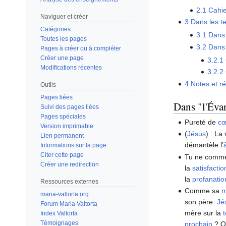
2.1
Cahie
Naviguer et créer
3
Dans les t
Catégories
3.1
Dans 
Toutes les pages
3.2
Dans 
Pages à créer ou à compléter
Créer une page
3.2.1
Modifications récentes
3.2.2
4
Notes et r
Outils
Pages liées
Dans "l'Éva
Suivi des pages liées
Pages spéciales
Pureté de
c
Version imprimable
(
Jésus
) : La
Lien permanent
démantèle l’
Informations sur la page
Citer cette page
Tu ne commet
Créer une redirection
la
satisfacti
la
profanatio
Ressources externes
Comme sa
m
maria-valtorta.org
son père.
Jé
Forum Maria Valtorta
mère sur la
Index Valtorta
Témoignages
prochain
? Qu