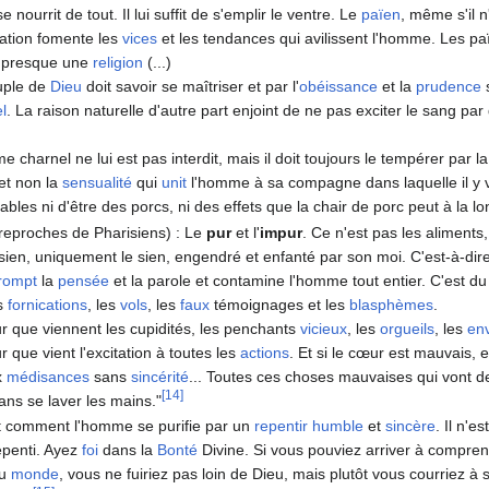
 nourrit de tout. Il lui suffit de s'emplir le ventre. Le
païen
, même s'il 
tation fomente les
vices
et les tendances qui avilissent l'homme. Les p
t presque une
religion
(...)
euple de
Dieu
doit savoir se maîtriser et par l'
obéissance
et la
prudence
s
el
. La raison naturelle d'autre part enjoint de ne pas exciter le sang p
charnel ne lui est pas interdit, mais il doit toujours le tempérer par l
et non la
sensualité
qui
unit
l'homme à sa compagne dans laquelle il y v
bles ni d'être des porcs, ni des effets que la chair de porc peut à la l
 reproches de Pharisiens) : Le
pur
et l'
impur
. Ce n'est pas les aliments
 sien, uniquement le sien, engendré et enfanté par son moi. C'est-à-dir
rompt
la
pensée
et la parole et contamine l'homme tout entier. C'est 
es
fornications
, les
vols
, les
faux
témoignages et les
blasphèmes
.
r que viennent les cupidités, les penchants
vicieux
, les
orgueils
, les
en
 que vient l'excitation à toutes les
actions
. Et si le cœur est mauvais,
x
médisances
sans
sincérité
... Toutes ces choses mauvaises qui vont de 
[14]
ns se laver les mains."
it comment l'homme se purifie par un
repentir
humble
et
sincère
. Il n'e
epenti. Ayez
foi
dans la
Bonté
Divine. Si vous pouviez arriver à compren
du
monde
, vous ne fuiriez pas loin de Dieu, mais plutôt vous courriez à