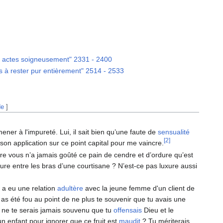
 actes soigneusement" 2331 - 2400
à rester pur entièrement" 2514 - 2533
de
]
er à l'impureté. Lui, il sait bien qu’une faute de
sensualité
[2]
 son application sur ce point capital pour me vaincre.
re vous n’a jamais goûté ce pain de cendre et d’ordure qu’est
re entre les bras d’une courtisane ? N’est-ce pas luxure aussi
 a eu une relation
adultère
avec la jeune femme d'un client de
as été fou au point de ne plus te souvenir que tu avais une
 tu ne te serais jamais souvenu que tu
offensais
Dieu et le
 un enfant pour ignorer que ce fruit est
maudit
? Tu mériterais