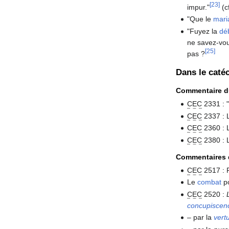
[23]
impur."
(c
"Que le
mari
"Fuyez la
dé
ne savez-vou
[25]
pas ?
Dans le caté
Commentaire d
CEC
2331 :
CEC
2337 : L
CEC
2360 : 
CEC
2380 : 
Commentaires d
CEC
2517 : 
Le
combat
po
CEC
2520 :
concupiscen
– par la
vert