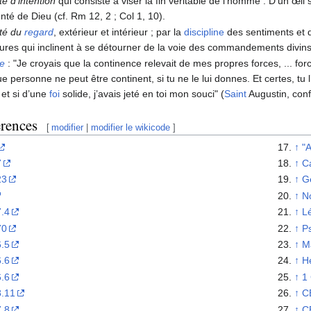
té d’intention
qui consiste à viser la fin véritable de l’homme : D’un œil
nté de Dieu (cf. Rm 12, 2 ; Col 1, 10).
té du
regard
, extérieur et intérieur ; par la
discipline
des sentiments et d
res qui inclinent à se détourner de la voie des commandements divins :
re
: "Je croyais que la continence relevait de mes propres forces, ... fo
e personne ne peut être continent, si tu ne le lui donnes. Et certes, tu
s et si d’une
foi
solide, j’avais jeté en toi mon souci" (
Saint
Augustin, conf.
érences
[
modifier
|
modifier le wikicode
]
↑
"A
7
↑
C
23
↑
G
↑
N
.4
↑
Lé
70
↑
Ps
.5
↑
M
.6
↑
H
.6
↑
1 
.11
↑
C
.8
↑
C