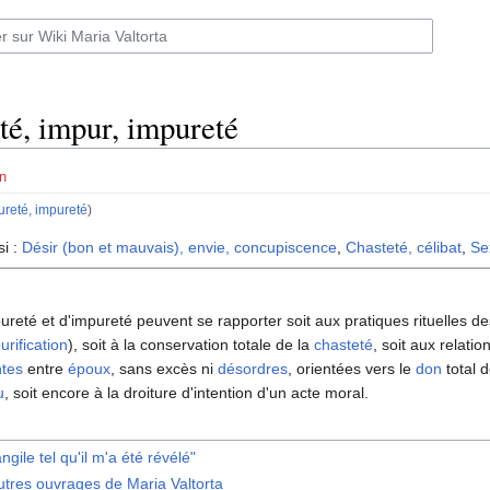
té, impur, impureté
n
ureté, impureté
)
si :
Désir (bon et mauvais), envie, concupiscence
,
Chasteté, célibat
,
Se
ureté et d'impureté peuvent se rapporter soit aux pratiques rituelles d
urification
), soit à la conservation totale de la
chasteté
, soit aux relatio
ntes
entre
époux
, sans excès ni
désordres
, orientées vers le
don
total d
u
, soit encore à la droiture d'intention d'un acte moral.
angile tel qu'il m'a été révélé"
utres ouvrages de Maria Valtorta