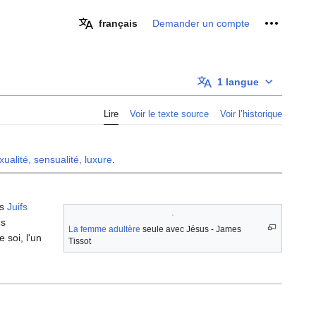
Outils pe
français
Demander un compte
1 langue
Lire
Voir le texte source
Voir l’historique
xualité, sensualité, luxure
.
es
Juifs
ns
La femme adultère
seule avec Jésus - James
e soi, l'un
Tissot