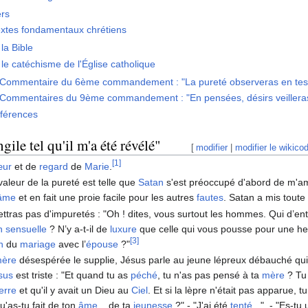
rs
extes fondamentaux chrétiens
la Bible
le catéchisme de l'Église catholique
Commentaire du 6ème commandement : "La pureté observeras en tes
Commentaires du 9ème commandement : "En pensées, désirs veilleras 
éférences
ngile tel qu'il m'a été révélé"
[
modifier
|
modifier le wikico
[1]
œur
et de
regard
de
Marie
.
 valeur de la pureté est telle que
Satan
s'est préoccupé d'abord de m'amen
âme
et en fait une proie facile pour les autres
fautes
. Satan a mis toute
tras pas d'impuretés : "Oh ! dites, vous surtout les hommes. Qui d’ent
on sensuelle
? N’y a-t-il de
luxure
que celle qui vous pousse pour une heu
[3]
n
du
mariage
avec l’
épouse
?"
ère
désespérée le supplie, Jésus parle au jeune lépreux débauché qui
sus
est triste : "Et quand tu as
péché
, tu n'as pas pensé à ta
mère
? Tu 
terre
et qu'il y avait un Dieu au
Ciel
. Et si la lèpre n'était pas apparue,
'as-tu fait de ton
âme
... de ta
jeunesse
?" - "J'ai été
tenté
..." - "Es-tu