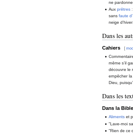
ne pardonne
Aux
prêtres
:
sans
faute d
neige d’hiver
Dans les aut
Cahiers
[
mod
Commentaire
même s’il gar
découvre le r
empêcher la 
Dieu, puisqu’
Dans les te
Dans la Bibl
Aliments
et p
"Lave-moi s
"Rien de ce q