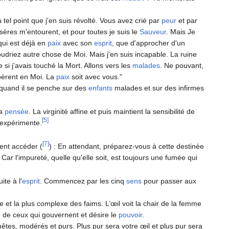
el point que j'en suis révolté. Vous avez crié par
peur
et par
sères m'entourent, et pour toutes je suis le
Sauveur
. Mais Je
qui est déjà en
paix
avec son
esprit
, que d'approcher d'un
udriez autre chose de Moi. Mais j'en suis incapable. La ruine
si j'avais touché la Mort. Allons vers les
malades
. Ne pouvant,
pèrent en Moi. La
paix
soit avec vous."
ue quand il se penche sur des
enfants
malades et sur des infirmes
la
pensée
. La virginité affine et puis maintient la sensibilité de
[5]
 expérimente.
[7]
nt accéder (
) : En attendant, préparez-vous à cette destinée
ar l'impureté, quelle qu'elle soit, est toujours une fumée qui
te à l'
esprit
. Commencez par les cinq
sens
pour passer aux
e et la plus complexe des faims. L’œil voit la chair de la femme
e
de ceux qui gouvernent et désire le
pouvoir
.
nêtes, modérés et purs. Plus pur sera votre œil et plus pur sera