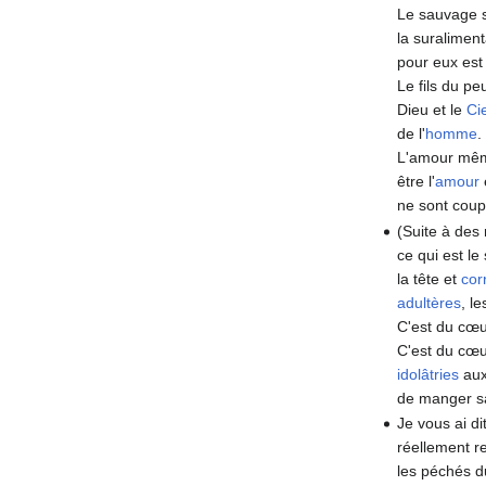
Le sauvage se
la suralimen
pour eux es
Le fils du p
Dieu et le
Ci
de l'
homme
.
L'amour même 
être l'
amour
ne sont coupa
(Suite à des
ce qui est le
la tête et
cor
adultères
, l
C'est du cœu
C'est du cœur
idolâtries
au
de manger sa
Je vous ai d
réellement r
les péchés 