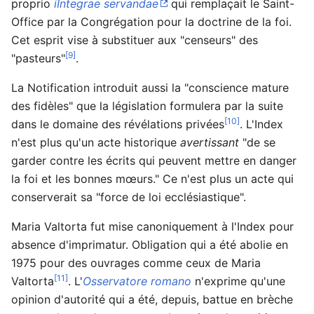
proprio
iIntegrae servandae
qui remplaçait le Saint-
Office par la Congrégation pour la doctrine de la foi.
Cet esprit vise à substituer aux "censeurs" des
[9]
"pasteurs"
.
La Notification introduit aussi la "conscience mature
des fidèles" que la législation formulera par la suite
[10]
dans le domaine des révélations privées
. L'Index
n'est plus qu'un acte historique
avertissant
"de se
garder contre les écrits qui peuvent mettre en danger
la foi et les bonnes mœurs." Ce n'est plus un acte qui
conserverait sa "force de loi ecclésiastique".
Maria Valtorta fut mise canoniquement à l'Index pour
absence d'imprimatur. Obligation qui a été abolie en
1975 pour des ouvrages comme ceux de Maria
[11]
Valtorta
. L'
Osservatore romano
n'exprime qu'une
opinion d'autorité qui a été, depuis, battue en brèche