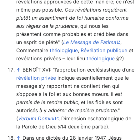
révélations approuvées de cette manière; ce n'est
même pas possible.
Ces révélations requièrent
plutôt un assentiment de foi humaine conforme
aux règles de la prudence
, qui nous les
présentent comme probables et crédibles dans
un esprit de piété" (
Le Message de Fatima
,
Commentaire
théologique
,
Révélation publique
et
révélations privées – leur lieu
théologique
§2).
↑
BENOÎT XVI: "l’approbation ecclésiastique d’une
révélation privée
indique essentiellement que le
message s’y rapportant ne contient rien qui
s’oppose à la foi et aux bonnes mœurs. Il
est
permis de le rendre public
, et les fidèles sont
autorisés à y
adhérer de manière prudente
."
(
Verbum Domini
, Dimension eschatologique de
la Parole de Dieu §14 deuxième partie).
↑
Dans une dictée du 28 janvier 1947, Jésus