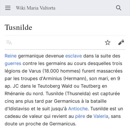
Ouvrir le menu principal
Reche
Tusnilde
Langue
Suivre
Modifier
Reine
germanique devenue
esclave
dans la suite des
guerres
contre les germains au cours desquelles trois
légions de Varus (18.000 hommes) furent massacrées
par les troupes d'Arminius (Hermann), son mari, en 9
ap. JC dans le Teutoberg Wald ou Teutberg en
Rhénanie du nord. Tusnilde (Thusnelda) est capturée
cinq ans plus tard par Germanicus à la bataille
d'Idistaviso et le suit jusqu'à
Antioche
. Tusnilde est un
cadeau de valeur qui revient au
père
de
Valeria
, sans
doute un proche de Germanicus.