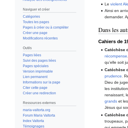
Le
violent
Al
Naviguer et créer
Ainsi en arri
Catégories
demander. Ap
Toutes les pages
Pages à créer ou à compléter
Dans les aut
Créer une page
Modifications récentes
Cahiers de 1
Outils
Catéchèse d
Pages liées
récompense
Suivi des pages liées
qu’elle soit
Pages spéciales
Catéchèse du
Version imprimable
prudence
. R
Lien permanent
Dieu de juge
Informations sur la page
Citer cette page
les instituti
Créer une redirection
renaissant, 
grands
et le
Ressources externes
Jésus qui so
maria-valtorta.org
Catéchèse 
Forum Maria Valtorta
Index Valtorta
troupeaux, p
Témoignages
qui emperle l