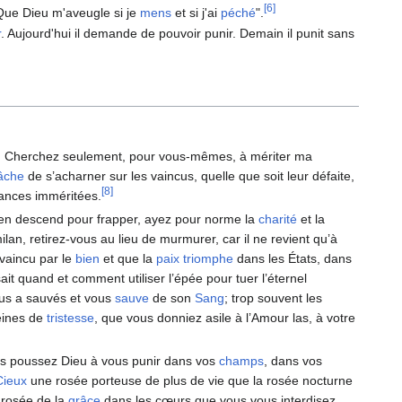
[6]
Que Dieu m'aveugle si je
mens
et si j'ai
péché
".
r
. Aujourd'hui il demande de pouvoir punir. Demain il punit sans
r. Cherchez seulement, pour vous-mêmes, à mériter ma
lâche
de s’acharner sur les vaincus, quelle que soit leur défaite,
[8]
tances imméritées.
en descend pour frapper, ayez pour norme la
charité
et la
lan, retirez-vous au lieu de murmurer, car il ne revient qu’à
 vaincu par le
bien
et que la
paix
triomphe
dans les États, dans
sait quand et comment utiliser l’épée pour tuer l’éternel
us a sauvés et vous
sauve
de son
Sang
; trop souvent les
leines de
tristesse
, que vous donniez asile à l’Amour las, à votre
us poussez Dieu à vous punir dans vos
champs
, dans vos
Cieux
une rosée porteuse de plus de vie que la rosée nocturne
a rosée de la
grâce
dans les cœurs que vous vous interdisez.