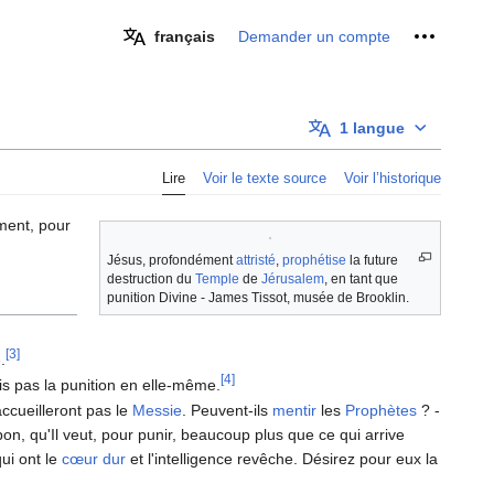
Outils pe
français
Demander un compte
1 langue
Lire
Voir le texte source
Voir l’historique
ment, pour
Jésus, profondément
attristé
,
prophétise
la future
destruction du
Temple
de
Jérusalem
, en tant que
punition Divine - James Tissot, musée de Brooklin.
[3]
e
.
[4]
is pas la punition en elle-même.
ccueilleront pas le
Messie
. Peuvent-ils
mentir
les
Prophètes
? -
 bon, qu'Il veut, pour punir, beaucoup plus que ce qui arrive
ui ont le
cœur
dur
et l'intelligence revêche. Désirez pour eux la