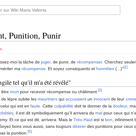
t, Punition, Punir
n
aissez-moi la tâche de
juger
, de punir, de
récompenser
. Cherchez seule
[1]
mériter ma
récompense
. Et soyez conséquents et
honnêtes
(...)"
gile tel qu'il m'a été révélé"
[2]
s être
mort
pour recevoir récompense ou châtiment.
 de lèpre subite les
meurtriers
qui
accusaient
un
innocent
de leur
crim
celui qui est en
faute
. Cette
culpabilité
doit te donner de la
douleur
, ma
phéties
, il est dit symboliquement qu'il arrivera du
mal
pour ceux qui n'a
my. Et ce qui est dit, arrivera. Mais le
Très-Haut
est si
bon
, infiniment
Soyez bons vous aussi, sans toujours
désirer
des punitions pour ceux q
[5]
pas la punition.