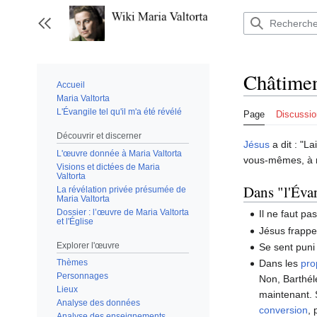
Aller
au
Afficher / masquer la barre latérale
contenu
Châtimen
Accueil
Maria Valtorta
L'Évangile tel qu'il m'a été révélé
Page
Discussio
Découvrir et discerner
Jésus
a dit : "L
L'œuvre donnée à Maria Valtorta
vous-mêmes, à 
Visions et dictées de Maria
Valtorta
Dans "l'Évan
La révélation privée présumée de
Maria Valtorta
Dossier : l’œuvre de Maria Valtorta
Il ne faut pa
et l'Église
Jésus frappe
Explorer l'œuvre
Se sent puni 
Thèmes
Dans les
pro
Personnages
Non, Barthéle
Lieux
maintenant. 
Analyse des données
conversion
, 
Analyse des enseignements