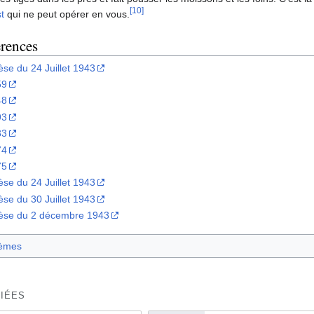
[10]
st
qui ne peut opérer en vous.
érences
se du 24 Juillet 1943
59
48
93
33
74
rta
75
se du 24 Juillet 1943
se du 30 Juillet 1943
èse du 2 décembre 1943
èmes
IÉES