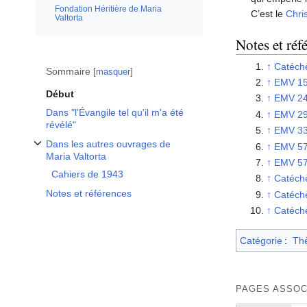
Fondation Héritière de Maria
C’est le
Chri
Valtorta
Notes et réf
↑
Catéchè
Sommaire
masquer
↑
EMV 1
Début
↑
EMV 2
Dans "l'Évangile tel qu'il m'a été
↑
EMV 2
révélé"
↑
EMV 3
Dans les autres ouvrages de
↑
EMV 5
Afficher / masquer la sous-section Dans les autres ouvrages de Maria Valto
Maria Valtorta
↑
EMV 5
Cahiers de 1943
↑
Catéchè
Notes et références
↑
Catéchè
↑
Catéch
Catégorie
:
Th
PAGES ASSOC