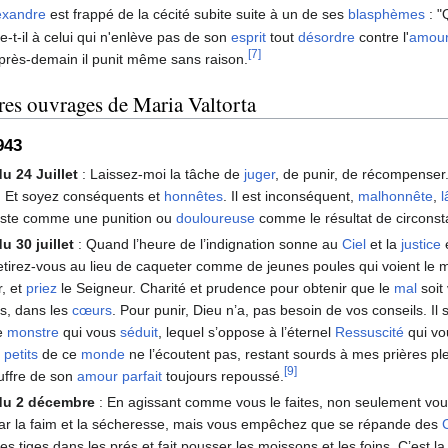
exandre
est frappé de la cécité subite suite à un de ses
blasphèmes
: "
ve-t-il à celui qui n'enlève pas de son
esprit
tout
désordre
contre l'
amou
[7]
rès-demain il punit même sans raison.
res ouvrages de Maria Valtorta
943
u 24 Juillet
: Laissez-moi la tâche de
juger
, de punir, de récompense
. Et soyez conséquents et
honnêtes
. Il est inconséquent,
malhonnête
,
 juste comme une punition ou
douloureuse
comme le résultat de circons
 30 juillet
: Quand l’heure de l’indignation sonne au
Ciel
et la
justice
etirez-vous au lieu de caqueter comme de jeunes poules qui voient le mi
r, et
priez
le Seigneur. Charité et prudence pour obtenir que le
mal
soit
ons, dans les
cœurs
. Pour punir, Dieu n’a, pas besoin de vos conseils. Il 
le
monstre
qui vous
séduit
, lequel s’oppose à l’éternel
Ressuscité
qui vo
s
petits
de ce
monde
ne l’écoutent pas, restant sourds à mes prières p
[9]
uffre de son
amour
parfait
toujours repoussé.
du 2 décembre
: En agissant comme vous le faites, non seulement vo
ar la faim et la sécheresse, mais vous empêchez que se répande des
es tiges dans les prés et fait pousser les moissons et les foins. C’est l