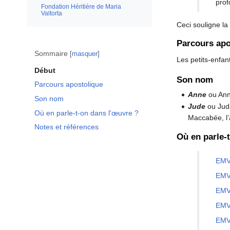
prof
Fondation Héritière de Maria
Valtorta
Ceci souligne la
Parcours apo
Sommaire
masquer
Les petits-enfa
Début
Son nom
Parcours apostolique
Anne
ou Anna
Son nom
Jude
ou Juda
Où en parle-t-on dans l'œuvre ?
Maccabée, l’a
Notes et références
Où en parle-
EMV
EMV
EMV
EMV
EMV