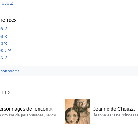
 636
érences
08
08
83
8.7
36
rsonnages
IÉES
ersonnages de rencontre
Jeanne de Chouza
Ce groupe de personnages, rencontrés ou cités qu'une seule fois dans l'œuvre, rassemble 332 protagonistes, tous inconnus du Nouveau Testament ou d'autres sources.