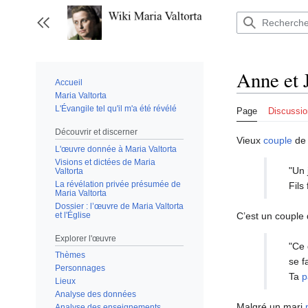
Aller
au
Afficher / masquer la barre latérale
contenu
Anne et 
Accueil
Maria Valtorta
L'Évangile tel qu'il m'a été révélé
Page
Discussio
Découvrir et discerner
Vieux
couple
de 
L'œuvre donnée à Maria Valtorta
Visions et dictées de Maria
"Un 
Valtorta
La révélation privée présumée de
Fils
Maria Valtorta
Dossier : l’œuvre de Maria Valtorta
et l'Église
C’est un couple 
Explorer l'œuvre
"Ce 
Thèmes
se f
Personnages
Ta
p
Lieux
Analyse des données
Malgré un mari
Analyse des enseignements