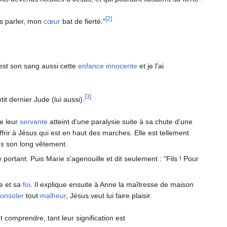
[2]
ds parler, mon
cœur
bat de fierté."
C'est son sang aussi cette
enfance
innocente
et je l'ai
[3]
it dernier Jude (lui aussi).
e leur
servante
atteint d'une paralysie suite à sa chute d’une
ffrir à Jésus qui est en haut des marches. Elle est tellement
ns son long vêtement.
 portant. Puis Marie s'agenouille et dit seulement : "Fils ! Pour
e et sa
foi
. Il explique ensuite à Anne la maîtresse de maison
onsoler
tout
malheur
, Jésus veut lui faire plaisir.
 comprendre, tant leur signification est