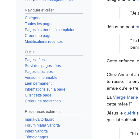
Naviguer et créer
"Je 
Catégories
Toutes les pages
Jésus ne peut
m
Pages à créer ou à compléter
Créer une page
"Tu 
Modifications récentes
béni
Outils
Pages liées
Cette enfance, ce
Suivi des pages liées
Pages spéciales
Chez Anne et Jud
Version imprimable
terrasse. Il a e
Lien permanent
émue qu'elle tre
Informations sur la page
Citer cette page
La
Vierge Marie
Créer une redirection
cette mère !"
Ressources externes
Jésus le
guérit
s
maria-valtorta.org
qu'il lui suffisa
Forum Maria Valtorta
Index Valtorta
"Et 
Témoignages