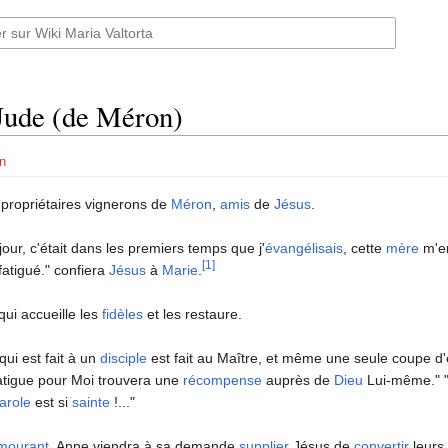
Jude (de Méron)
n
propriétaires vignerons de
Méron
,
amis
de
Jésus
.
jour, c'était dans les premiers temps que j'
évangélisais
, cette
mère
m'em
[1]
 fatigué." confiera
Jésus
à
Marie
.
qui accueille les
fidèles
et les restaure.
qui est fait à un
disciple
est fait au Maître, et même une seule coupe d
atigue pour Moi trouvera une
récompense
auprès de
Dieu
Lui-même." "
arole
est si
sainte
!..."
mourant
, Anne viendra à sa demande
supplier
Jésus de
convertir
leurs 