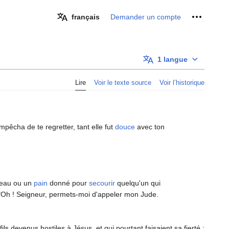
Outils pe
français
Demander un compte
1 langue
Lire
Voir le texte source
Voir l’historique
pêcha de te regretter, tant elle fut
douce
avec ton
'eau ou un
pain
donné pour
secourir
quelqu'un qui
Oh ! Seigneur, permets-moi d'appeler mon Jude.
fils devenus hostiles à Jésus, et qui pourtant faisaient sa fierté :