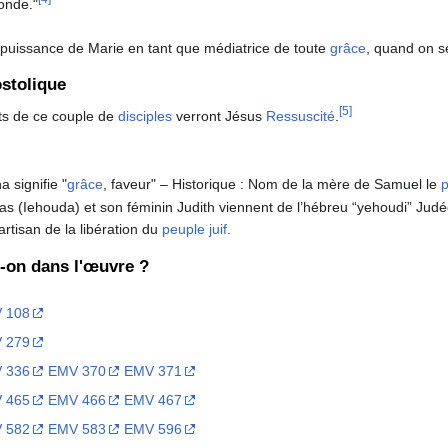
onde."
 puissance de Marie en tant que médiatrice de toute
grâce
, quand on s
stolique
[5]
nts de ce couple de
disciples
verront Jésus
Ressuscité
.
 signifie "
grâce
, faveur" – Historique : Nom de la mère de Samuel le
s (Iehouda) et son féminin Judith viennent de l’hébreu “yehoudi” Judéen
rtisan de la libération du
peuple juif
.
t-on dans l'œuvre ?
 108
 279
 336
EMV 370
EMV 371
 465
EMV 466
EMV 467
 582
EMV 583
EMV 596