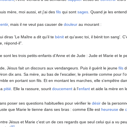
suis mère, moi aussi, et j'ai des
fils
qui sont
sages
. Quand je les enten
entir
, mais il ne veut pas causer de
douleur
au mourant :
lui diras 'Le Maître a dit qu'il te
bénit
et qu'avec toi, il bénit ton sang'. 
e, répond-il".
 sont les trois petits-enfants d'Anne et de Jude : Jude et Marie et le pet
e, Jésus fait un discours aux vendangeurs. Puis il guérit le jeune
fils
d
nviron dix ans. Sa mère, au bas de l'escalier, le présente comme pour l'o
mble en portant son fils. Et en montant les marches, elle s'empêtre da
a
pitié
. Elle la rassure, sourit
doucement
à l'
enfant
et aide la mère en le
ans poser ses questions habituelles pour vérifier le
désir
de la personn
it juste que Marie le tienne dans ses bras : comme Elle est
heureuse
de
c
entre Jésus et Marie c'est un de ces regards que seul celui qui a vu peut
[4]