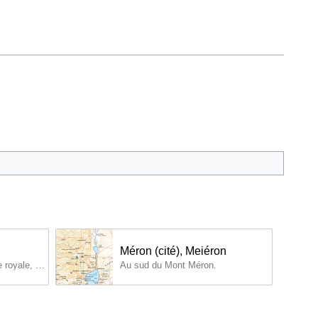
Méron (cité), Meiéron
Jeanne est une princesse royale, descendante des "preux de David" qui rallièrent le roi en lutte contre Saül et des Assidéens ralliés aux Macchabées lors de la lutte d'indépendance.
Au sud du Mont Méron.