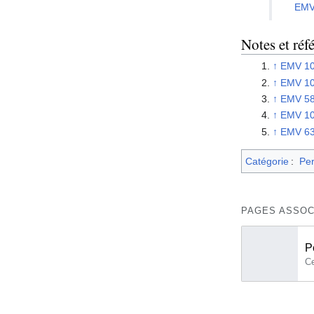
EMV
Notes et réf
↑
EMV 1
↑
EMV 1
↑
EMV 5
↑
EMV 10
↑
EMV 6
Catégorie
:
Pe
PAGES ASSOC
P