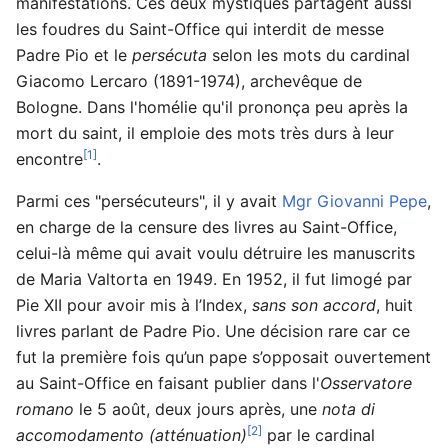
manifestations. Ces deux mystiques partagent aussi
les foudres du Saint-Office qui interdit de messe
Padre Pio et le
persécuta
selon les mots du cardinal
Giacomo Lercaro (1891-1974), archevêque de
Bologne. Dans l'homélie qu'il prononça peu après la
mort du saint, il emploie des mots très durs à leur
[1]
encontre
.
Parmi ces "persécuteurs", il y avait
Mgr Giovanni Pepe
,
en charge de la censure des livres au Saint-Office,
celui-là même qui avait voulu détruire les manuscrits
de Maria Valtorta en 1949. En 1952, il fut limogé par
Pie XII pour avoir mis à l’Index,
sans son accord
, huit
livres parlant de Padre Pio. Une décision rare car ce
fut la première fois qu’un pape s’opposait ouvertement
au Saint-Office en faisant publier dans l'
Osservatore
romano
le 5 août, deux jours après, une
nota di
[2]
accomodamento (atténuation)
par le cardinal