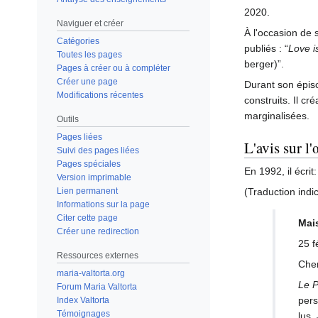
2020.
Naviguer et créer
À l'occasion de 
Catégories
publiés : “
Love i
Toutes les pages
berger)”.
Pages à créer ou à compléter
Créer une page
Durant son épisc
Modifications récentes
construits. Il c
marginalisées.
Outils
Pages liées
L'avis sur l
Suivi des pages liées
Pages spéciales
En 1992, il écrit:
Version imprimable
Lien permanent
(Traduction indic
Informations sur la page
Citer cette page
Mai
Créer une redirection
25 f
Ressources externes
Cher
maria-valtorta.org
Le 
Forum Maria Valtorta
pers
Index Valtorta
Témoignages
lus.