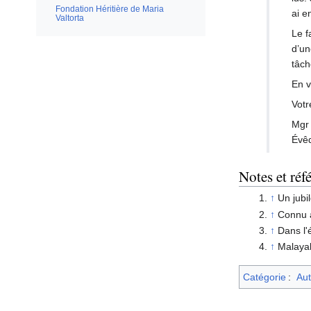
Fondation Héritière de Maria
ai e
Valtorta
Le f
d’un
tâch
En v
Votr
Mgr 
Évê
Notes et réf
↑
Un jubi
↑
Connu a
↑
Dans l'
↑
Malayal
Catégorie
:
Aut