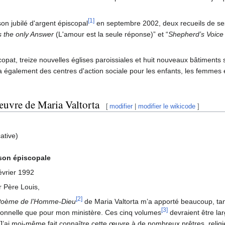
[1]
son jubilé d'argent épiscopal
en septembre 2002, deux recueils de ses
s the only Answer
(L'amour est la seule réponse)” et “
Shepherd’s Voice
opat, treize nouvelles églises paroissiales et huit nouveaux bâtiments s
réa également des centres d'action sociale pour les enfants, les femmes
'œuvre de Maria Valtorta
[
modifier
|
modifier le wikicode
]
ative)
son épiscopale
évrier 1992
 Père Louis,
[2]
Poème de l’Homme-Dieu
de Maria Valtorta m’a apporté beaucoup, ta
[3]
onnelle que pour mon ministère. Ces cinq volumes
devraient être la
 J’ai moi-même fait connaître cette œuvre à de nombreux prêtres, relig