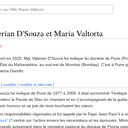
rian D'Souza et Maria Valtorta
n
ort en 2020, Mgr Valerian D'Souza fut évêque du diocèse de Pune (Poo
 l'État du Maharashtra, au sud-est de Mumbai (Bombay). C'est à Pune q
atma Gandhi.
[
modifier
|
modifier le wikicode
]
ouza fut évêque de Pune de 1977 à 2009. Il était surnommé "l'évêque c
ontiers la Parole de Dieu en chantant et en s'accompagnant de la guita
on humour et sa joie de vivre touchaient les cœurs.
urs responsabilités régionales et fut appelé par le Pape Jean-Paul II à 
unum"
centré sur l'action envers les nécessiteux et les éprouvés. Même
’investir activement dans le ministère pastoral du diocèse de Poona jus