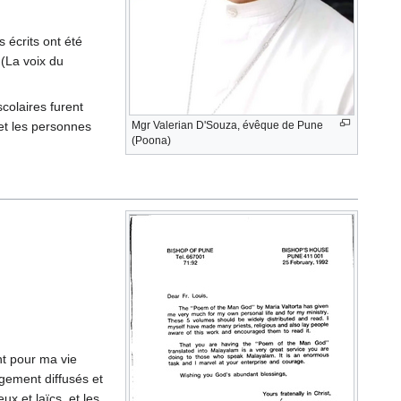
 écrits ont été
(La voix du
colaires furent
 et les personnes
Mgr Valerian D'Souza, évêque de Pune
(Poona)
nt pour ma vie
rgement diffusés et
ieux et
laïcs
, et les