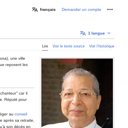
Outils pe
français
Demander un compte
1 langue
Lire
Voir le texte source
Voir l’historique
na), une ville
ue reposent les
hanteur" car il
re. Réputé pour
siéger au
conseil
 après sa retraite,
qu’à son décès en