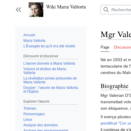
Aller
au
Afficher / masquer la barre latérale
contenu
Mgr Vale
Accueil
Maria Valtorta
L'Évangile tel qu'il m'a été révélé
Page
Discussio
Découvrir et discerner
Né en 1933 et m
L'œuvre donnée à Maria Valtorta
tentaculaire de
Visions et dictées de Maria
cendres du Mah
Valtorta
La révélation privée présumée de
Maria Valtorta
Biographie
Dossier : l’œuvre de Maria Valtorta
et l'Église
Mgr Valerian D'S
Explorer l'œuvre
transmettait vol
son éloquence, s
Thèmes
Personnages
Il exerça plusie
Lieux
pontifical "Cor 
Analyse des données
il continua de s
Analyse des enseignements