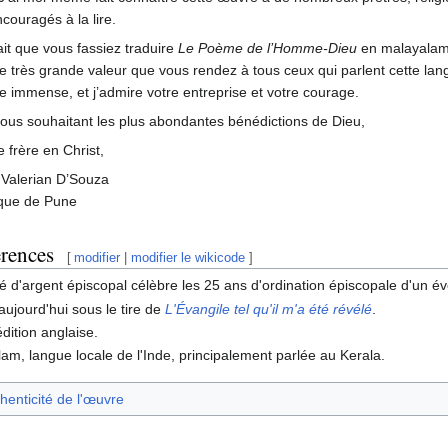
ncouragés à la lire.
ait que vous fassiez traduire
Le Poème de l’Homme-Dieu
en malayala
e très grande valeur que vous rendez à tous ceux qui parlent cette lan
e immense, et j’admire votre entreprise et votre courage.
ous souhaitant les plus abondantes bénédictions de Dieu,
e frère en Christ,
Valerian D’Souza
que de Pune
érences
[
modifier
|
modifier le wikicode
]
lé d'argent épiscopal célèbre les 25 ans d'ordination épiscopale d'un é
ujourd'hui sous le tire de
L'Évangile tel qu'il m'a été révélé
.
édition anglaise.
am, langue locale de l'Inde, principalement parlée au Kerala.
henticité de l'œuvre