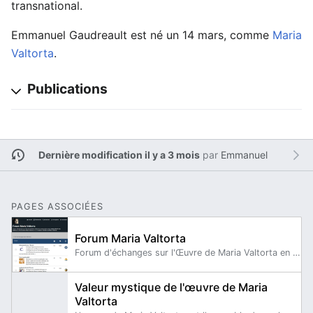
transnational.
Emmanuel Gaudreault est né un 14 mars, comme
Maria
Valtorta
.
Publications
Dernière modification il y a 3 mois
par
Emmanuel
PAGES ASSOCIÉES
Forum Maria Valtorta
Forum d'échanges sur l'Œuvre de Maria Valtorta en association avec : maria-valtorta.org, Valtorta.fr, l'Association Maria Valtorta et la Fondation Héritière de Maria Valtorta Adresse : https://mariavaltorta.forumactif.com/ Langue : Français Création de la première version : automne 2004 Création de la version actuelle : mai 2021 Administrateurs : Emmanuel Gaudreault - Hélène Thils.
Valeur mystique de l'œuvre de Maria
Valtorta