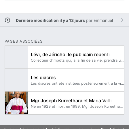
Dernière modification il y a 13 jours
par
Emmanuel
PAGES ASSOCIÉES
Lévi, de Jéricho, le publicain repenti
Collecteur d'impôts qui, à la fin de sa vie, prendra un chemin de conversion à l'instigation de son collègue Zachée, converti par Jésus.
Les diacres
Les diacres ont été institués postérieurement à la vie terrestre de Jésus-Christ.
Mgr Joseph Kureethara et Maria Valtorta
Né en 1929 et mort en 1999, Mgr Joseph Kureethara était évêque de Cochin, une ville portuaire de l'État du Kerala, dans le sud de l'Inde.