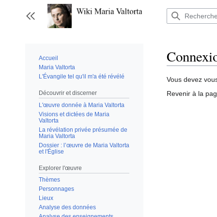
Aller
au
Afficher / masquer la barre latérale
contenu
Connexio
Accueil
Maria Valtorta
L'Évangile tel qu'il m'a été révélé
Vous devez vou
Découvrir et discerner
Revenir à la pa
L'œuvre donnée à Maria Valtorta
Visions et dictées de Maria
Valtorta
La révélation privée présumée de
Maria Valtorta
Dossier : l’œuvre de Maria Valtorta
et l'Église
Explorer l'œuvre
Thèmes
Personnages
Lieux
Analyse des données
Analyse des enseignements