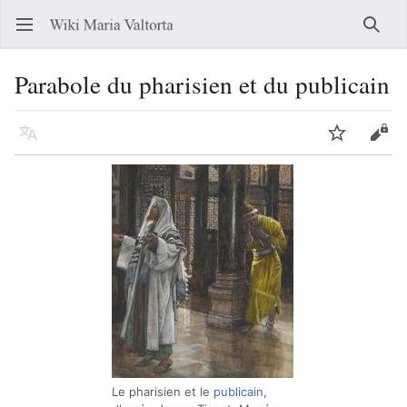
Ouvrir le menu principal
Reche
Parabole du pharisien et du publicain
Langue
Suivre
Modifier
Le pharisien et le
publicain
,