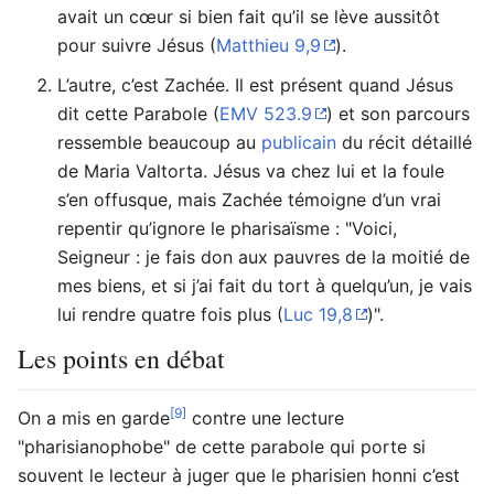
avait un cœur si bien fait qu’il se lève aussitôt
pour suivre Jésus (
Matthieu 9,9
).
L’autre, c’est Zachée. Il est présent quand Jésus
dit cette Parabole (
EMV 523.9
) et son parcours
ressemble beaucoup au
publicain
du récit détaillé
de Maria Valtorta. Jésus va chez lui et la foule
s’en offusque, mais Zachée témoigne d’un vrai
repentir qu’ignore le pharisaïsme : "Voici,
Seigneur : je fais don aux pauvres de la moitié de
mes biens, et si j’ai fait du tort à quelqu’un, je vais
lui rendre quatre fois plus (
Luc 19,8
)".
Les points en débat
[9]
On a mis en garde
contre une lecture
"pharisianophobe" de cette parabole qui porte si
souvent le lecteur à juger que le pharisien honni c’est