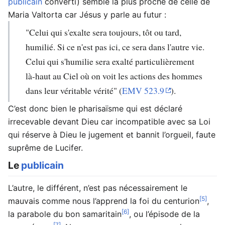
publicain
converti) semble la plus proche de celle de
Maria Valtorta car Jésus y parle au futur :
"Celui qui s'exalte sera toujours, tôt ou tard,
humilié. Si ce n'est pas ici, ce sera dans l'autre vie.
Celui qui s'humilie sera exalté particulièrement
là-haut au Ciel où on voit les actions des hommes
dans leur véritable vérité" (
EMV 523.9
).
C’est donc bien le pharisaïsme qui est déclaré
irrecevable devant Dieu car incompatible avec sa Loi
qui réserve à Dieu le jugement et bannit l’orgueil, faute
suprême de Lucifer.
Le
publicain
L’autre, le différent, n’est pas nécessairement le
[5]
mauvais comme nous l’apprend la foi du centurion
,
[6]
la parabole du bon samaritain
, ou l’épisode de la
[7]