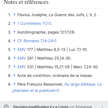
Notes et références
↑
Flavius Josèphe,
La Guerre des Juifs
, I, V, 2.
↑
1 Corinthiens 11,1
.
↑
Autobiographie
, pages 127/128.
↑
Cf. Romains 7,14-24
.
↑
EMV
177 | Matthieu 8,5-13 | Luc 7,1-10.
↑
EMV
281 | Matthieu 25,14-30.
↑
EMV
331 | Matthieu 15,21-28 | Marc 7,24-30.
↑
Acte de contrition, ordinaire de la messe.
↑
Père François Bessonnet,
Au large biblique, Le
pharisien et le publicain
.
Dernière modification il y a 1 mois
par
Emmanuel